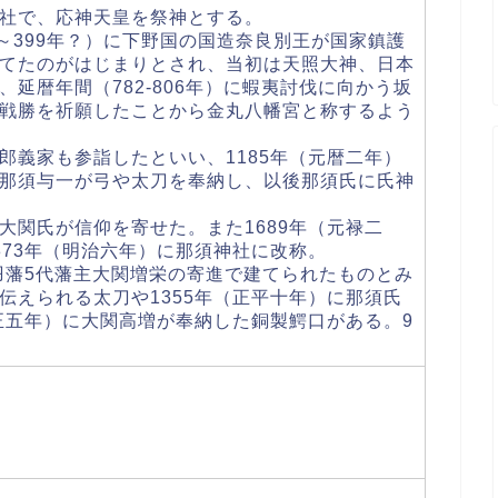
社で、応神天皇を祭神とする。
～399年？）に下野国の国造奈良別王が国家鎮護
てたのがはじまりとされ、当初は天照大神、日本
延暦年間（782-806年）に蝦夷討伐に向かう坂
戦勝を祈願したことから金丸八幡宮と称するよう
郎義家も参詣したといい、1185年（元暦二年）
那須与一が弓や太刀を奉納し、以後那須氏に氏神
大関氏が信仰を寄せた。また1689年（元禄二
873年（明治六年）に那須神社に改称。
黒羽藩5代藩主大関増栄の寄進で建てられたものとみ
伝えられる太刀や1355年（正平十年）に那須氏
天正五年）に大関高増が奉納した銅製鰐口がある。9