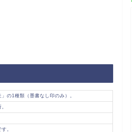
社」の1種類（墨書なし印のみ）。
所。
です。