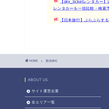
【sky_ticketレンタ
レンタカーを一括比較・検索
【日本旅行】ぶらぶらする
HOME
那須神社
ABOUT US
サイト運営企業
全エリア一覧