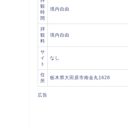
拝
観
境内自由
時
間
拝
観
境内自由
料
サ
イ
なし
ト
住
栃木県大田原市南金丸1628
所
広告