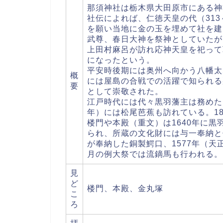
那須神社は栃木県大田原市にある神
社伝によれば、仁徳天皇の代（313
を願い当地に金の玉を埋めて社を建
武尊、春日大神を祭神としていたが、
上田村麻呂が訪れ応神天皇を祀って
になったという。
平安時後期には奥州へ向かう八幡太
概
には屋島の合戦での活躍で知られる
要
として崇敬された。
江戸時代には代々黒羽藩主は務めた
年）には松尾芭蕉も訪れている。1
楼門や本殿（重文）は1640年に
られ、所蔵の文化財には与一奉納と
が奉納した銅製鰐口、1577年（
月の例大祭では流鏑馬も行われる。
見
ど
楼門、本殿、金丸塚
こ
ろ