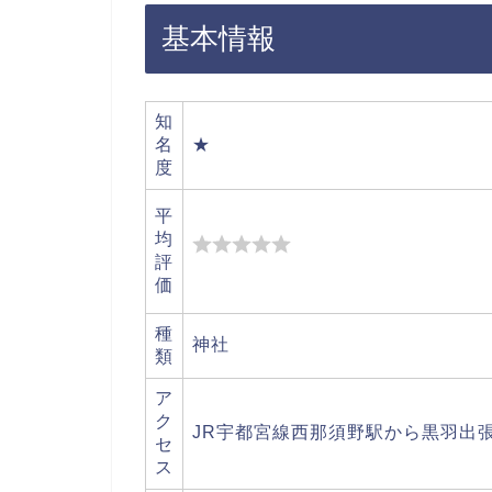
基本情報
知
名
★
度
平
均
評
価
種
神社
類
ア
ク
JR宇都宮線西那須野駅から黒羽出
セ
ス