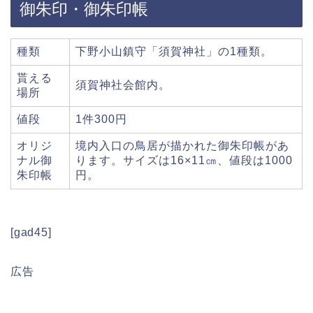
御朱印・御朱印帳
種類
下野小山鎮守「須賀神社」の1種類。
貰える
須賀神社会館内。
場所
値段
1件300円
オリジ
境内入口の鳥居が描かれた御朱印帳があ
ナル御
ります。サイズは16×11㎝、値段は1000
朱印帳
円。
[gad45]
広告