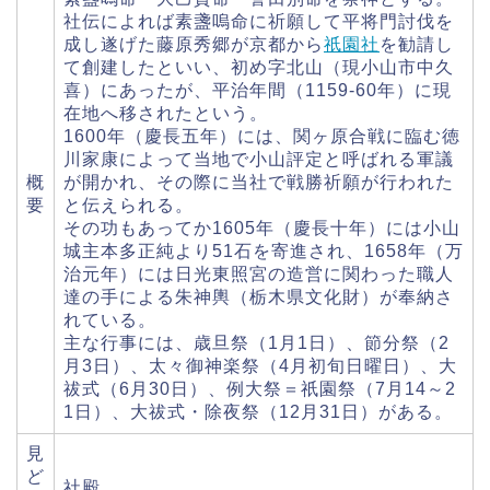
社伝によれば素盞嗚命に祈願して平将門討伐を
成し遂げた藤原秀郷が京都から
祇園社
を勧請し
て創建したといい、初め字北山（現小山市中久
喜）にあったが、平治年間（1159-60年）に現
在地へ移されたという。
1600年（慶長五年）には、関ヶ原合戦に臨む徳
川家康によって当地で小山評定と呼ばれる軍議
概
が開かれ、その際に当社で戦勝祈願が行われた
要
と伝えられる。
その功もあってか1605年（慶長十年）には小山
城主本多正純より51石を寄進され、1658年（万
治元年）には日光東照宮の造営に関わった職人
達の手による朱神輿（栃木県文化財）が奉納さ
れている。
主な行事には、歳旦祭（1月1日）、節分祭（2
月3日）、太々御神楽祭（4月初旬日曜日）、大
祓式（6月30日）、例大祭＝祇園祭（7月14～2
1日）、大祓式・除夜祭（12月31日）がある。
見
ど
社殿