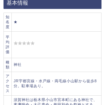
基本情報
知
名
★
度
平
均
評
価
種
神社
類
ア
ク
JR宇都宮線・水戸線・両毛線小山駅から徒歩8
セ
分。駐車場あり。
ス
須賀神社は栃木県小山市宮本町にある神社で、
素盞嗚命・大己貴命・誉田別命を祭神とする。