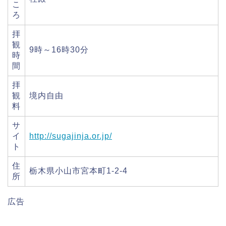
こ
ろ
拝
観
9時～16時30分
時
間
拝
観
境内自由
料
サ
イ
http://sugajinja.or.jp/
ト
住
栃木県小山市宮本町1-2-4
所
広告