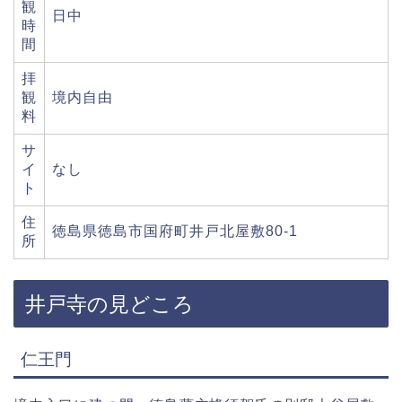
観
日中
時
間
拝
観
境内自由
料
サ
イ
なし
ト
住
徳島県徳島市国府町井戸北屋敷80-1
所
井戸寺の見どころ
仁王門