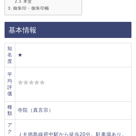
本堂
御朱印・御朱印帳
基本情報
知
名
★
度
平
均
評
価
種
寺院（真言宗）
類
ア
ク
ＪＲ徳島線府中駅から徒歩20分。駐車場あり。