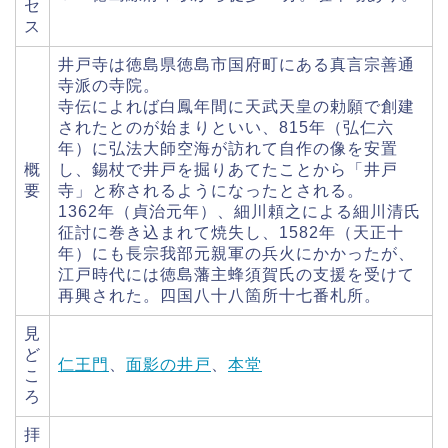
セ
ス
井戸寺は徳島県徳島市国府町にある真言宗善通
寺派の寺院。
寺伝によれば白鳳年間に天武天皇の勅願で創建
されたとのが始まりといい、815年（弘仁六
年）に弘法大師空海が訪れて自作の像を安置
概
し、錫杖で井戸を掘りあてたことから「井戸
要
寺」と称されるようになったとされる。
1362年（貞治元年）、細川頼之による細川清氏
征討に巻き込まれて焼失し、1582年（天正十
年）にも長宗我部元親軍の兵火にかかったが、
江戸時代には徳島藩主蜂須賀氏の支援を受けて
再興された。四国八十八箇所十七番札所。
見
ど
仁王門
、
面影の井戸
、
本堂
こ
ろ
拝