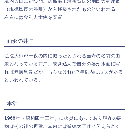
境内入口に建つ門。徳島藩主蜂須賀氏の別邸大谷屋敷
（現徳島市大谷町）から移築されたものといわれる。
左右には金剛力士像を安置。
面影の井戸
弘法大師が一夜の内に掘ったとされる当寺の名前の由
来となっている井戸。覗き込んで自分の姿が水面に写
れば無病息災だが、写らなければ3年以内に厄災がある
といわれている。
本堂
1968年（昭和四十三年）に火災にあっており現存の建
物はその後の再建。堂内には聖徳太子作と伝えられる