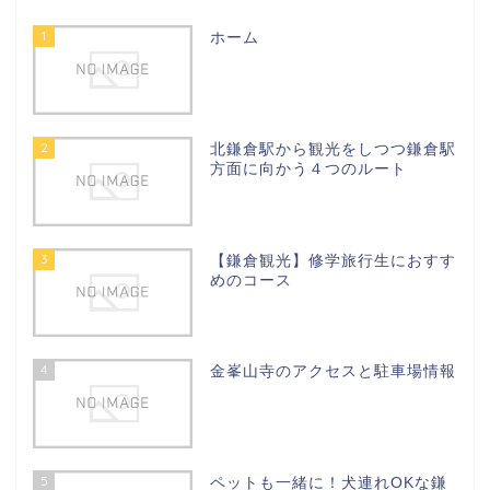
1
ホーム
2
北鎌倉駅から観光をしつつ鎌倉駅
方面に向かう４つのルート
3
【鎌倉観光】修学旅行生におすす
めのコース
4
金峯山寺のアクセスと駐車場情報
5
ペットも一緒に！犬連れOKな鎌