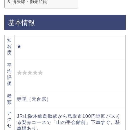
御朱印・御朱印帳
基本情報
知
名
★
度
平
均
評
価
種
寺院（天台宗）
類
ア
JR山陰本線鳥取駅から鳥取市100円巡回バスく
ク
る梨赤コースで「山の手会館前」下車すぐ。駐
セ
車場あり。