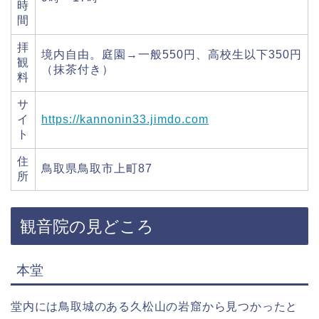
時
間
拝
境内自由。庭園→一般550円、高校生以下350円
観
（抹茶付き）
料
サ
イ
https://kannonin33.jimdo.com
ト
住
鳥取県鳥取市上町87
所
観音院の見どころ
本堂
堂内には鳥取城のある久松山の岩窟から見つかったと