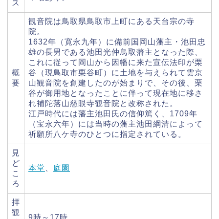
ス
観音院は鳥取県鳥取市上町にある天台宗の寺
院。
1632年（寛永九年）に備前国岡山藩主・池田忠
雄の長男である池田光仲鳥取藩主となった際、
これに従って岡山から因幡に来た宣伝法印が栗
概
谷（現鳥取市栗谷町）に土地を与えられて雲京
要
山観音院を創建したのが始まりで、その後、栗
谷が御用地となったことに伴って現在地に移さ
れ補陀落山慈眼寺観音院と改称された。
江戸時代には藩主池田氏の信仰篤く、1709年
（宝永六年）には当時の藩主池田綱清によって
祈願所八ケ寺のひとつに指定されている。
見
ど
本堂
、
庭園
こ
ろ
拝
観
9時～17時