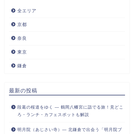
全エリア
京都
奈良
東京
鎌倉
最新の投稿
段葛の桜道をゆく ― 鶴岡八幡宮に詣でる旅！見どこ
ろ・ランチ・カフェスポットも解説
明月院（あじさい寺）― 北鎌倉で出会う「明月院ブ