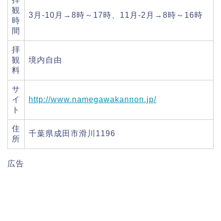
観
3月-10月→8時～17時、11月-2月→8時～16時
時
間
拝
観
境内自由
料
サ
イ
http://www.namegawakannon.jp/
ト
住
千葉県成田市滑川1196
所
広告