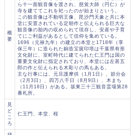
ら十一面観音像を渡され、慈覚大師（円仁）が
寺を建ててこれを祀ったのが始まりという。
この観音像は不動明王像、毘沙門天象と共に本
堂に安置されている定朝作と伝えられる巨大な
観音像の胎内の収められて現存し、安産や子育
概
てにご利益があるとして信仰を集めている。
要
1696（元禄九年）の建立の本堂と1718年（享
保三年）に造られた銅造宝篋印塔は千葉県有形
文化財に、室町時代に建てられた仁王門は国の
重要文化財に指定されており、本堂には左甚五
郎の作と伝えられる木彫りの馬もある。
主な行事には、元旦護摩供（1月1日）、節分会
（2月3日）、四万八千日（8月9日）、木まち
（11月18日）がある。坂東三十三観音霊場第28
番札所。
見
ど
仁王門、本堂、桜
こ
ろ
拝