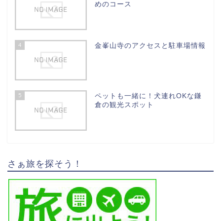
めのコース
4
金峯山寺のアクセスと駐車場情報
5
ペットも一緒に！犬連れOKな鎌
倉の観光スポット
さぁ旅を探そう！