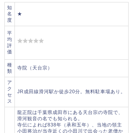
知
名
★
度
平
均
評
価
種
寺院（天台宗）
類
ア
ク
JR成田線滑河駅か徒歩20分。無料駐車場あり。
セ
ス
龍正院は千葉県成田市にある天台宗の寺院で、
滑河観音の名でも知られる。
寺伝によれば838年（承和五年）、当地の領主
小田将治が当寺近くの小田川で出会った老僧か