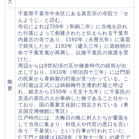
ス
千葉県千葉市中央区にある真言宗の寺院で「せ
んようじ」と読む。
寺伝によれば709年（和銅二年）に当地を訪れ
た行基によって創建されたと伝えられる千葉市
内最古の寺であり、1160年（永暦元年）に落雷
で焼失したが、1192年（建久三年）に源頼朝の
命で千葉常胤が再興し、以後千葉氏の保護を受
けた。
周辺からは8世紀頃の瓦や鎌倉時代の経筒が出
土しており、1910年（明治四十三年）には門前
の民家から青銅製の灯籠が見つかっている。こ
概
の灯籠は正式には鋳銅梅竹文透釣灯籠と呼ば
要
れ、銘文から1550年（天文十九年）に千葉氏の
支流の原氏の人が奉納した物であること分かっ
ており、国の重要文化財に指定されている（東
京国立博物館に寄託）。
江戸時代には、大晦日の晩に村人たちが覆面を
して当寺に集まり、村役人や代官の悪口を言い
合う「千葉笑い」という行事が行われていた。
仁王門と鐘楼は1828年（文政十一年）の建立で