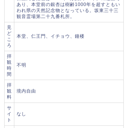
あり、本堂前の銀杏は樹齢1000年を超すともい
われ県の天然記念物となっている。坂東三十三
観音霊場第二十九番札所。
見
ど
本堂、仁王門、イチョウ、鐘楼
こ
ろ
拝
観
不明
時
間
拝
観
境内自由
料
サ
イ
なし
ト