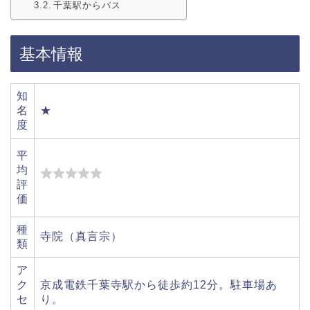
千葉駅からバス
基本情報
知
名
★
度
平
均
評
価
種
寺院（真言宗）
類
ア
ク
京成電鉄千葉寺駅から徒歩約12分。駐車場あ
セ
り。