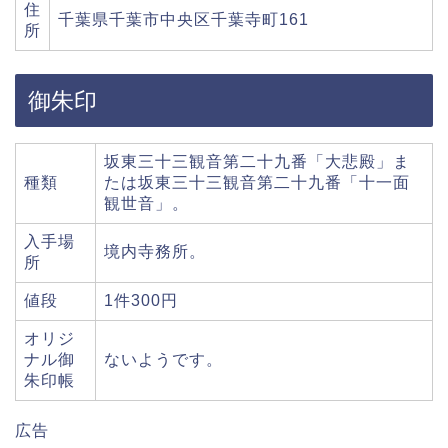
住
千葉県千葉市中央区千葉寺町161
所
御朱印
坂東三十三観音第二十九番「大悲殿」ま
種類
たは坂東三十三観音第二十九番「十一面
観世音」。
入手場
境内寺務所。
所
値段
1件300円
オリジ
ナル御
ないようです。
朱印帳
広告