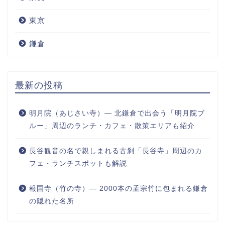
東京
鎌倉
最新の投稿
明月院（あじさい寺）― 北鎌倉で出会う「明月院ブ
ルー」周辺のランチ・カフェ・散策エリアも紹介
長谷観音の名で親しまれる古刹「長谷寺」周辺のカ
フェ・ランチスポットも解説
報国寺（竹の寺）― 2000本の孟宗竹に包まれる鎌倉
の隠れた名所