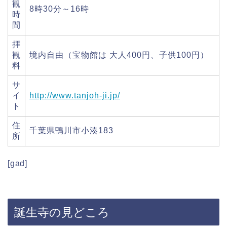
観
8時30分～16時
時
間
拝
観
境内自由（宝物館は 大人400円、子供100円）
料
サ
イ
http://www.tanjoh-ji.jp/
ト
住
千葉県鴨川市小湊183
所
[gad]
誕生寺の見どころ