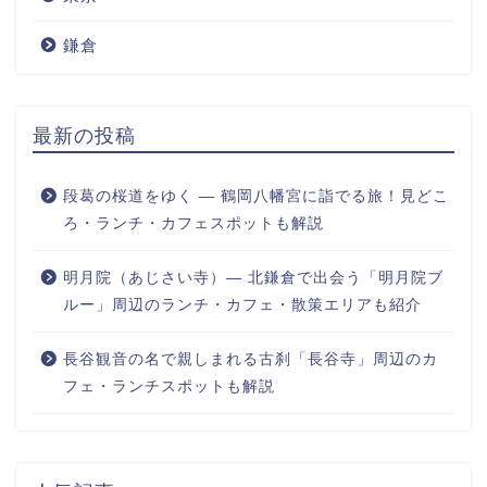
鎌倉
最新の投稿
段葛の桜道をゆく ― 鶴岡八幡宮に詣でる旅！見どこ
ろ・ランチ・カフェスポットも解説
明月院（あじさい寺）― 北鎌倉で出会う「明月院ブ
ルー」周辺のランチ・カフェ・散策エリアも紹介
長谷観音の名で親しまれる古刹「長谷寺」周辺のカ
フェ・ランチスポットも解説