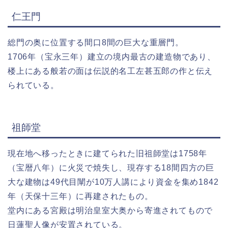
仁王門
総門の奥に位置する間口8間の巨大な重層門。
1706年（宝永三年）建立の境内最古の建造物であり、
楼上にある般若の面は伝説的名工左甚五郎の作と伝え
られている。
祖師堂
現在地へ移ったときに建てられた旧祖師堂は1758年
（宝暦八年）に火災で焼失し、現存する18間四方の巨
大な建物は49代目闡が10万人講により資金を集め1842
年（天保十三年）に再建されたもの。
堂内にある宮殿は明治皇室大奥から寄進されてもので
日蓮聖人像が安置されている。