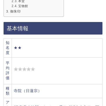
本堂
宝物館
御朱印
基本情報
知
名
★★
度
平
均
評
価
種
寺院（日蓮宗）
類
ア