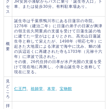
ク
JR安房小湊駅からバスに乗り「誕生寺入口」下
セ
車、または徒歩30分。有料駐車場あり。
ス
誕生寺は千葉県鴨川市にある日蓮宗の寺院。
1276年（建治二年）に日蓮の弟子の日家が興津
の領主佐久間重貞の支援を受けて日蓮生誕の地
に建てた一堂がはじまりとされ、高光山日蓮誕
生寺と称して栄えたが、1498年（明応七年）に
概
起きた大地震による津波で海中に沈み、鯛の浦
要
の浜辺近くに再建された寺も1703年（元禄十六
年）に津波で流された。
その後、26代住持の日孝が水戸光圀の支援を受
けて現在地に再興し、小湊山誕生寺と改称して
現在に至る。
見
ど
仁王門
、
祖師堂
、
本堂
、
宝物館
こ
ろ
拝