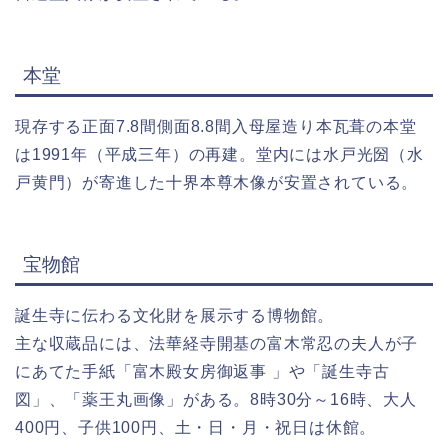
本堂
現存する正面7.8間側面8.8間入母屋造り本瓦葺の本堂
は1991年（平成三年）の再建。堂内には水戸光圀（水
戸黄門）が寄進した十界本尊木像が安置されている。
宝物館
誕生寺に伝わる文化財を展示する博物館。
主な収蔵品には、法華経寺開基の富木常忍の夫人が子
にあてた手紙「富木殿女房御返事 」や「誕生寺古
図」、「薬王丸画像」がある。8時30分～16時、大人
400円、子供100円、土・日・月・祝日は休館。