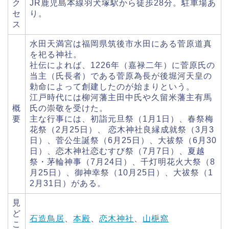
ク
JR鹿児島本線羽犬塚駅から徒歩28分。駐車場あ
セ
り。
ス
水田天満宮は福岡県筑後市水田にある菅原道真
を祀る神社。
社伝によれば、1226年（嘉禄二年）に菅原氏の
当主（氏長者）である菅原為長が後堀河天皇の
勅命によって創建したのが始まりという。
江戸時代には柳河藩主田中氏や久留米藩主有馬
概
氏の崇敬を受けた。
要
主な行事には、初詣元旦祭（1月1日）、春祭梅
花祭（2月25日）、 恋木神社良縁成就祭（3月3
日）、菅公生誕祭（6月25日）、大祓祭（6月30
日）、恋木神社恋むすび祭（7月7日）、夏越
祭・茅輪神事（7月24日）、千灯明花火大祭（8
月25日）、御神幸祭（10月25日）、大祓祭（1
2月31日）がある。
見
ど
石造鳥居
、
本殿
、
恋木神社
、
山梔窩
こ