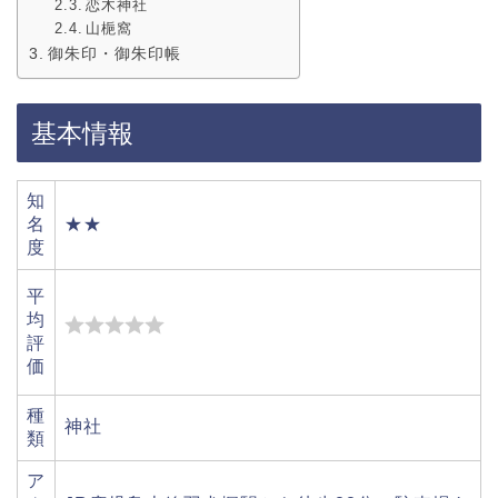
恋木神社
山梔窩
御朱印・御朱印帳
基本情報
知
名
★★
度
平
均
評
価
種
神社
類
ア