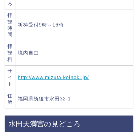
ろ
拝
観
祈祷受付9時～16時
時
間
拝
観
境内自由
料
サ
イ
http://www.mizuta-koinoki.jp/
ト
住
福岡県筑後市水田32-1
所
水田天満宮の見どころ