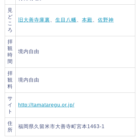
見
ど
旧大善寺庫裏
、
生目八幡
、
本殿
、
佐野神
こ
ろ
拝
観
境内自由
時
間
拝
観
境内自由
料
サ
イ
http://tamataregu.or.jp/
ト
住
福岡県久留米市大善寺町宮本1463-1
所