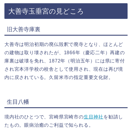
大善寺玉垂宮の見どころ
旧大善寺庫裏
大善寺は明治初期の廃仏毀釈で廃寺となり、ほとんど
の建物は取り壊されたが、1866年（慶応二年）再建の
庫裏は破壊を免れ、1872年（明治五年）には県に寄付
され宮本洋学校の校舎として使用され、現在は再び境
内に戻されている。久留米市の指定重要文化財。
生目八幡
境内社のひとつで、宮崎県宮崎市の
生目神社
を勧請し
たもの。眼病治癒のご利益で知られる。