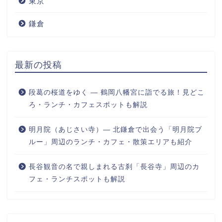
東京
鎌倉
最新の投稿
段葛の桜道をゆく ― 鶴岡八幡宮に詣でる旅！見どこ
ろ・ランチ・カフェスポットも解説
明月院（あじさい寺）― 北鎌倉で出会う「明月院ブ
ルー」周辺のランチ・カフェ・散策エリアも紹介
長谷観音の名で親しまれる古刹「長谷寺」周辺のカ
フェ・ランチスポットも解説