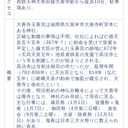
ク
西鉄天神大牟田線大善寺駅から徒歩10分。駐車
セ
場あり。
ス
大善寺玉垂宮は福岡県久留米市大善寺町宮本に
ある神社。
正確な創建の事情は不明。社伝によれば仁徳天
皇五十五年（367年？）に勅命を受けて筑紫を
平定した藤大臣が営んだ玉垂宮の跡地に672年
（天武天皇元年）池長者師直の支援で高法寺と
いう寺を創建したのが始まりとされる。
高法寺は当初法相宗の寺だったが、延暦年間
概
（782-806年）に天台宗となり、814年（弘仁
要
五年）に嵯峨天皇の勅命で伽藍が建立され、大
善寺と改めたという。
その後、明治初めの神仏分離令によって大善寺
は廃寺となり、神社のみ存続して現在に至る。
主な行事には、歳旦祭（1月1日）、追儺祭＝鬼
夜（1月7日）、御田祭（4月第二日曜）、放生
会（9月第二土曜）、大祓・除夜祭（12月31
日）があり、鬼夜は日本三大火祭りに数えられ
特に有名。