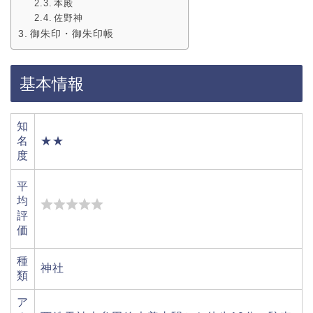
本殿
佐野神
御朱印・御朱印帳
基本情報
知
名
★★
度
平
均
評
価
種
神社
類
ア