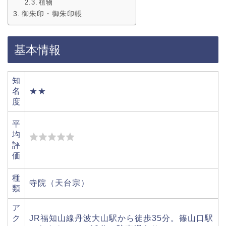
植物
御朱印・御朱印帳
基本情報
知
名
★★
度
平
均
評
価
種
寺院（天台宗）
類
ア
ク
JR福知山線丹波大山駅から徒歩35分。篠山口駅