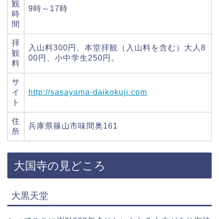
観
9時～17時
時
間
拝
入山料300円、本堂拝観（入山料を含む）大人8
観
00円、小中学生250円。
料
サ
イ
http://sasayama-daikokuji.com
ト
住
兵庫県篠山市味間奥161
所
大国寺の見どころ
大黒天堂