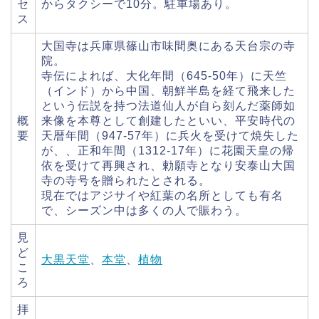
セ
からタクシーで10分。駐車場あり。
ス
大国寺は兵庫県篠山市味間奥にある天台宗の寺
院。
寺伝によれば、大化年間（645-50年）に天竺
（インド）から中国、朝鮮半島を経て飛来した
という伝説を持つ法道仙人が自ら刻んだ薬師如
概
来像を本尊として創建したといい、平安時代の
要
天暦年間（947-57年）に兵火を受けて焼失した
が、、正和年間（1312-17年）に花園天皇の帰
依を受けて再興され、勅願寺となり安泰山大国
寺の寺号を贈られたとされる。
現在ではアジサイや紅葉の名所としても有名
で、シーズン中は多くの人で賑わう。
見
ど
大黒天堂
、
本堂
、
植物
こ
ろ
拝