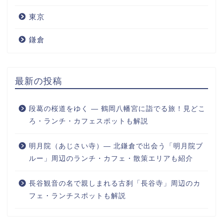
東京
鎌倉
最新の投稿
段葛の桜道をゆく ― 鶴岡八幡宮に詣でる旅！見どこ
ろ・ランチ・カフェスポットも解説
明月院（あじさい寺）― 北鎌倉で出会う「明月院ブ
ルー」周辺のランチ・カフェ・散策エリアも紹介
長谷観音の名で親しまれる古刹「長谷寺」周辺のカ
フェ・ランチスポットも解説