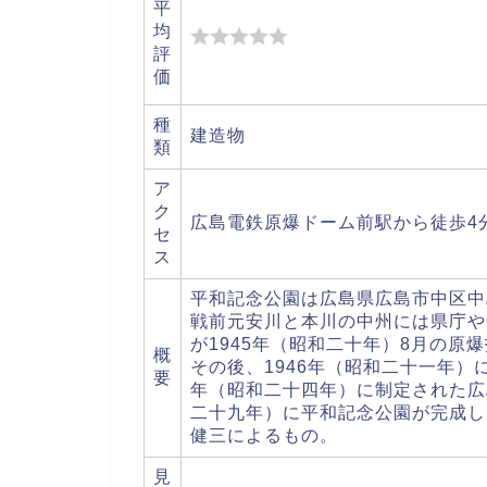
平
均
評
価
種
建造物
類
ア
ク
広島電鉄原爆ドーム前駅から徒歩4
セ
ス
平和記念公園は広島県広島市中区中
戦前元安川と本川の中州には県庁や
が1945年（昭和二十年）8月の原
概
その後、1946年（昭和二十一年）
要
年（昭和二十四年）に制定された広
二十九年）に平和記念公園が完成し
健三によるもの。
見