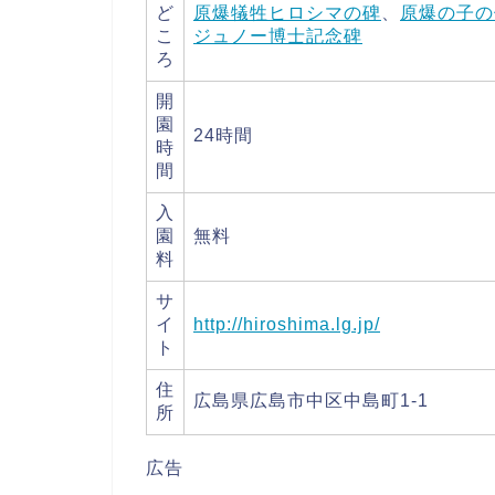
ど
原爆犠牲ヒロシマの碑
、
原爆の子の
こ
ジュノー博士記念碑
ろ
開
園
24時間
時
間
入
園
無料
料
サ
イ
http://hiroshima.lg.jp/
ト
住
広島県広島市中区中島町1-1
所
広告