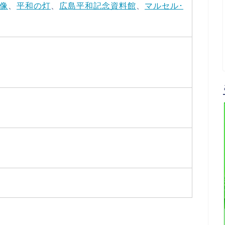
像
、
平和の灯
、
広島平和記念資料館
、
マルセル･