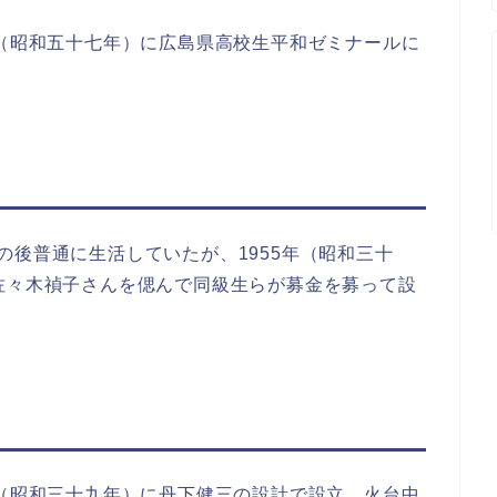
年（昭和五十七年）に広島県高校生平和ゼミナールに
の後普通に生活していたが、1955年（昭和三十
佐々木禎子さんを偲んで同級生らが募金を募って設
年（昭和三十九年）に丹下健三の設計で設立。火台中