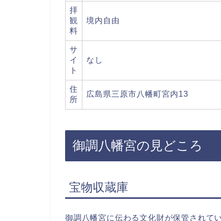
拝
観
境内自由
料
サ
イ
なし
ト
住
広島県三原市八幡町宮内13
所
御調八幡宮の見どころ
宝物収蔵庫
御調八幡宮に伝わる文化財が保管されて