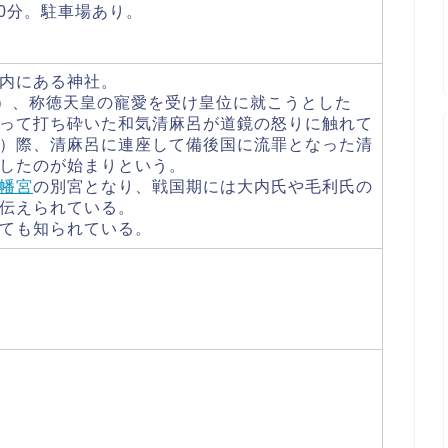
0分。駐車場あり。
内にある神社。
年）、称徳天皇の寵愛を受け皇位に就こうとした
って打ち砕いた和気清麻呂が道鏡の怒りに触れて
）際、清麻呂に連座して備後国に流罪となった清
したのが始まりという。
幡宮
の別宮となり、戦国期には大内氏や毛利氏の
伝えられている。
ても知られている。