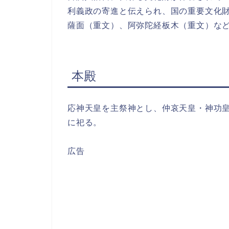
利義政の寄進と伝えられ、国の重要文化
薩面（重文）、阿弥陀経板木（重文）な
本殿
応神天皇を主祭神とし、仲哀天皇・神功
に祀る。
広告