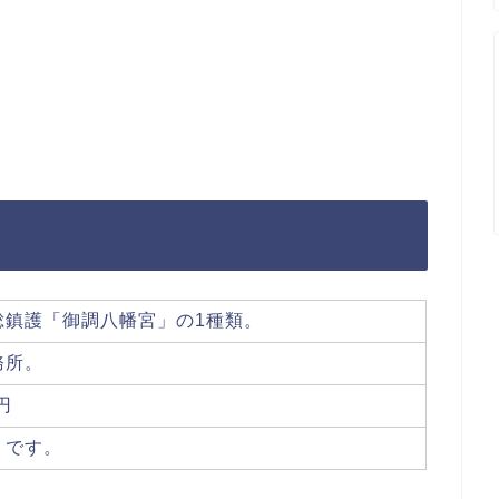
総鎮護「御調八幡宮」の1種類。
務所。
円
うです。