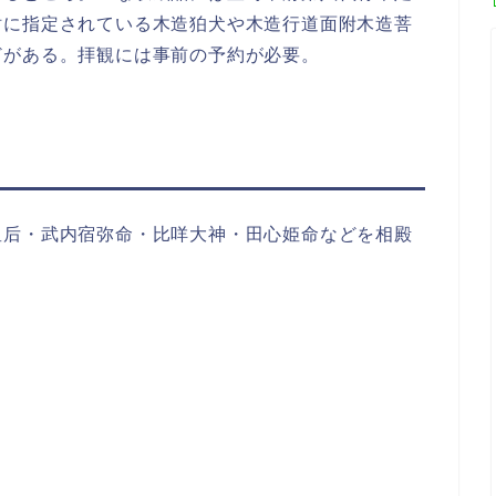
財に指定されている木造狛犬や木造行道面附木造菩
どがある。拝観には事前の予約が必要。
皇后・武内宿弥命・比咩大神・田心姫命などを相殿