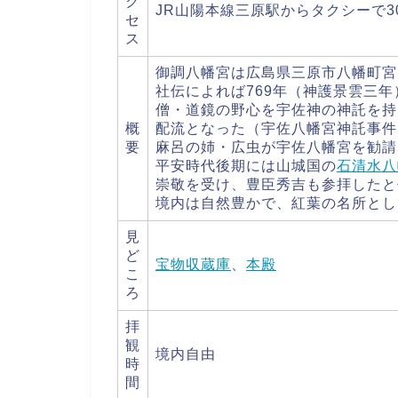
ク
JR山陽本線三原駅からタクシーで3
セ
ス
御調八幡宮は広島県三原市八幡町宮
社伝によれば769年（神護景雲三
僧・道鏡の野心を宇佐神の神託を持
概
配流となった（宇佐八幡宮神託事件
要
麻呂の姉・広虫が宇佐八幡宮を勧請
平安時代後期には山城国の
石清水八
崇敬を受け、豊臣秀吉も参拝したと
境内は自然豊かで、紅葉の名所とし
見
ど
宝物収蔵庫
、
本殿
こ
ろ
拝
観
境内自由
時
間