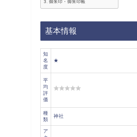
御朱印・御朱印帳
基本情報
知
名
★
度
平
均
評
価
種
神社
類
ア