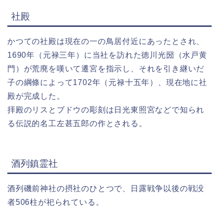
社殿
かつての社殿は現在の一の鳥居付近にあったとされ、
1690年（元禄三年）に当社を訪れた徳川光圀（水戸黄
門）が荒廃を嘆いて遷宮を指示し、それを引き継いだ
子の綱條によって1702年（元禄十五年）、現在地に社
殿が完成した。
拝殿のリスとブドウの彫刻は日光東照宮などで知られ
る伝説的名工左甚五郎の作とされる。
酒列鎮霊社
酒列磯前神社の摂社のひとつで、日露戦争以後の戦没
者506柱が祀られている。