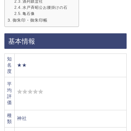
酒列鎮霊社
水戸斉昭公お腰掛けの石
亀石像
御朱印・御朱印帳
基本情報
知
名
★★
度
平
均
評
価
種
神社
類