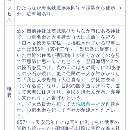
ア
ク
ひたちなか海浜鉄道湊線阿字ヶ浦駅から徒歩15
セ
分。駐車場あり。
ス
酒列磯前神社は茨城県ひたちなか市にある神社
で、少彦名命と大名持命（大国主命）を祀る。
「日本文徳天皇実録」に掲載されている記事に
よれば856年（斉衡三年）、製塩業に従事して
いた付近の住民が夜間海上が光りかがくのを見
て不思議に思っていたところ、翌日海辺で2つ
の怪石を見つけ、次の日にはその周りに20あま
りの小石が現れ、更に住民の一人が神がかりし
て「我は大奈母知（大己貴命）、少比古奈命
（少彦名命）なり。昔此の国を造り訖へて、去
概
りて東海に往きけり。今民を済わんが為、亦帰
要
り来たれり」と告げたという。
そこで大己貴命を祀って
大洗磯前神社
が創建さ
れ、少彦名命を祀って当社が創建されたとい
う。
857年（天安元年）には官社に列せられ武家の
崇敬も篤かったが戦国時代以降は荒廃が進み社