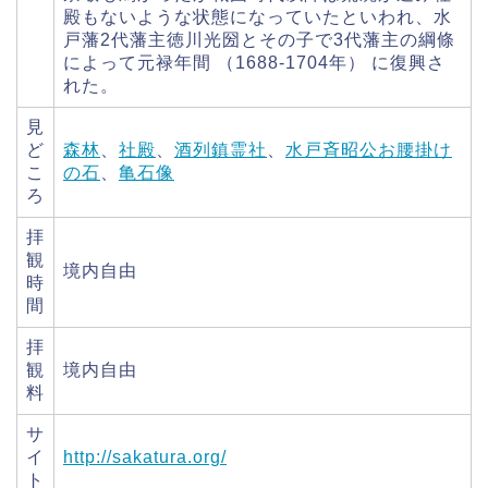
殿もないような状態になっていたといわれ、水
戸藩2代藩主徳川光圀とその子で3代藩主の綱條
によって元禄年間 （1688-1704年） に復興さ
れた。
見
ど
森林
、
社殿
、
酒列鎮霊社
、
水戸斉昭公お腰掛け
こ
の石
、
亀石像
ろ
拝
観
境内自由
時
間
拝
観
境内自由
料
サ
イ
http://sakatura.org/
ト