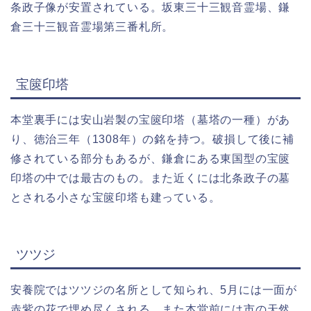
条政子像が安置されている。坂東三十三観音霊場、鎌
倉三十三観音霊場第三番札所。
宝篋印塔
本堂裏手には安山岩製の宝篋印塔（墓塔の一種）があ
り、徳治三年（1308年）の銘を持つ。破損して後に補
修されている部分もあるが、鎌倉にある東国型の宝篋
印塔の中では最古のもの。また近くには北条政子の墓
とされる小さな宝篋印塔も建っている。
ツツジ
安養院ではツツジの名所として知られ、5月には一面が
赤紫の花で埋め尽くされる。また本堂前には市の天然