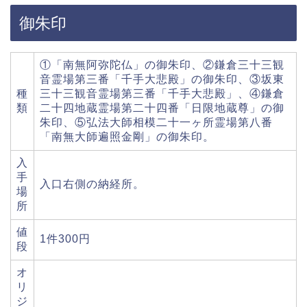
御朱印
①「南無阿弥陀仏」の御朱印、②鎌倉三十三観
音霊場第三番「千手大悲殿」の御朱印、③坂東
種
三十三観音霊場第三番「千手大悲殿」、④鎌倉
類
二十四地蔵霊場第二十四番「日限地蔵尊」の御
朱印、⑤弘法大師相模二十一ヶ所霊場第八番
「南無大師遍照金剛」の御朱印。
入
手
入口右側の納経所。
場
所
値
1件300円
段
オ
リ
ジ