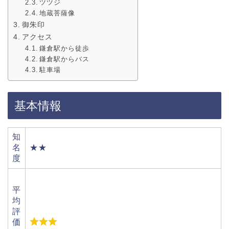
ツツジ
地蔵菩薩像
御朱印
アクセス
鎌倉駅から徒歩
鎌倉駅からバス
駐車場
基本情報
知
名
★★
度
平
均
評
価