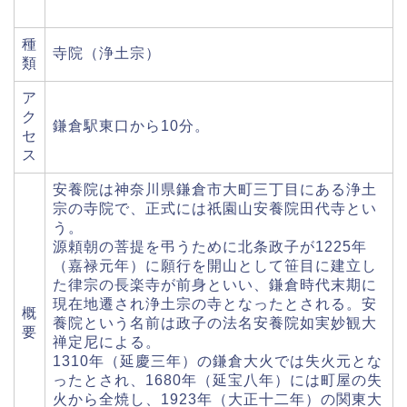
種
寺院（浄土宗）
類
ア
ク
鎌倉駅東口から10分。
セ
ス
安養院は神奈川県鎌倉市大町三丁目にある浄土
宗の寺院で、正式には祇園山安養院田代寺とい
う。
源頼朝の菩提を弔うために北条政子が1225年
（嘉禄元年）に願行を開山として笹目に建立し
た律宗の長楽寺が前身といい、鎌倉時代末期に
現在地遷され浄土宗の寺となったとされる。安
概
養院という名前は政子の法名安養院如実妙観大
要
禅定尼による。
1310年（延慶三年）の鎌倉大火では失火元とな
ったとされ、1680年（延宝八年）には町屋の失
火から全焼し、1923年（大正十二年）の関東大