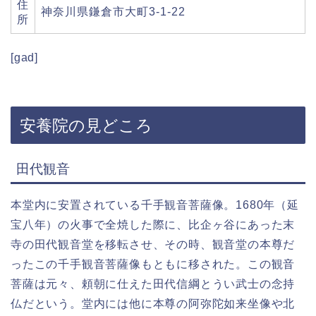
住
神奈川県鎌倉市大町3-1-22
所
[gad]
安養院の見どころ
田代観音
本堂内に安置されている千手観音菩薩像。1680年（延
宝八年）の火事で全焼した際に、比企ヶ谷にあった末
寺の田代観音堂を移転させ、その時、観音堂の本尊だ
ったこの千手観音菩薩像もともに移された。この観音
菩薩は元々、頼朝に仕えた田代信綱とうい武士の念持
仏だという。堂内には他に本尊の阿弥陀如来坐像や北