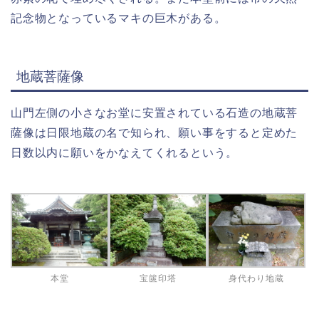
記念物となっているマキの巨木がある。
地蔵菩薩像
山門左側の小さなお堂に安置されている石造の地蔵菩
薩像は日限地蔵の名で知られ、願い事をすると定めた
日数以内に願いをかなえてくれるという。
本堂
宝篋印塔
身代わり地蔵