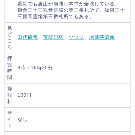
震災でも裏山が崩壊し本堂が全壊している。
鎌倉三十三観音霊場の第三番札所で、坂東三十
三観音霊場第三番札所でもある。
見
ど
田代観音
、
宝篋印塔
、
ツツジ
、
地蔵菩薩像
こ
ろ
拝
観
8時～16時30分
時
間
拝
観
100円
料
サ
イ
なし
ト