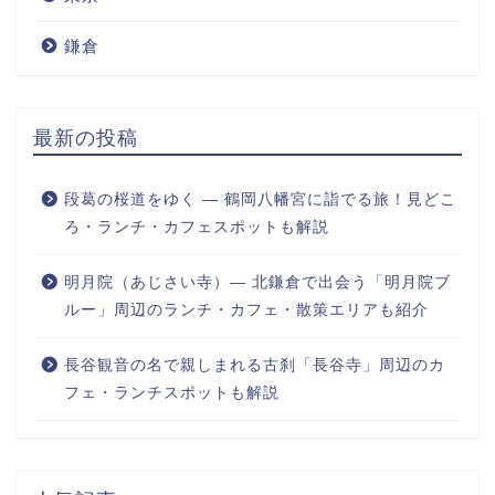
鎌倉
最新の投稿
段葛の桜道をゆく ― 鶴岡八幡宮に詣でる旅！見どこ
ろ・ランチ・カフェスポットも解説
明月院（あじさい寺）― 北鎌倉で出会う「明月院ブ
ルー」周辺のランチ・カフェ・散策エリアも紹介
長谷観音の名で親しまれる古刹「長谷寺」周辺のカ
フェ・ランチスポットも解説