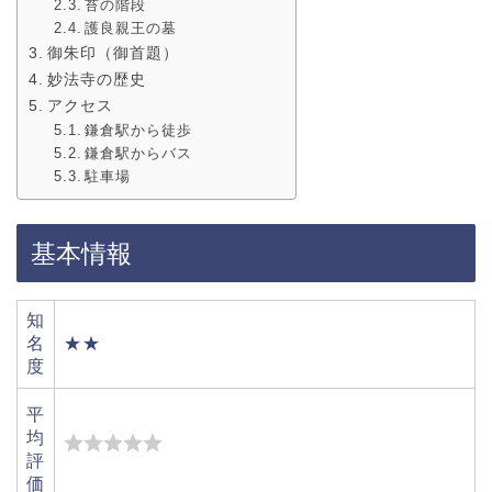
苔の階段
護良親王の墓
御朱印（御首題）
妙法寺の歴史
アクセス
鎌倉駅から徒歩
鎌倉駅からバス
駐車場
基本情報
知
名
★★
度
平
均
評
価