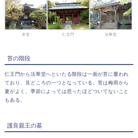
本堂
仁王門
法華堂
苔の階段
仁王門から法華堂へといたる階段は一面が苔に覆われ
ており、見どころの一つとなっている。苔は梅雨から
夏がよく、季節によっては思ったほどついてないこと
もある。
護良親王の墓