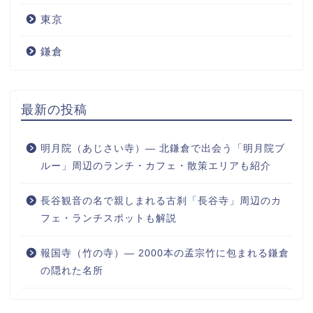
東京
鎌倉
最新の投稿
明月院（あじさい寺）― 北鎌倉で出会う「明月院ブ
ルー」周辺のランチ・カフェ・散策エリアも紹介
長谷観音の名で親しまれる古刹「長谷寺」周辺のカ
フェ・ランチスポットも解説
報国寺（竹の寺）― 2000本の孟宗竹に包まれる鎌倉
の隠れた名所