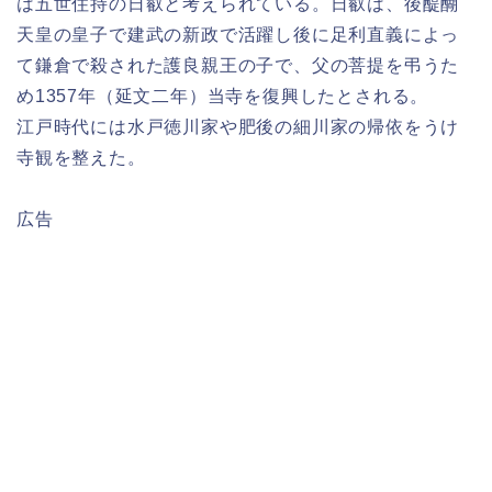
は五世住持の日叡と考えられている。日叡は、後醍醐
天皇の皇子で建武の新政で活躍し後に足利直義によっ
て鎌倉で殺された護良親王の子で、父の菩提を弔うた
め1357年（延文二年）当寺を復興したとされる。
江戸時代には水戸徳川家や肥後の細川家の帰依をうけ
寺観を整えた。
広告