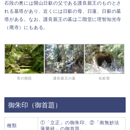
石段の奥には開山日叡の父である護良親王のものとさ
れる墓塔があり、近くには日叡の母、日蓮、日叡の墓
塔がある。なお、護良親王の墓は二階堂に理智知光寺
（廃寺）にもある。
苔の階段
護良親王の墓
化粧窟
御朱印（御首題）
①「立正」の御朱印、②「南無妙法
種類
蓮華経」の御首題。