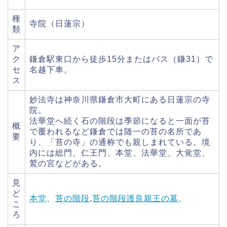
種
寺院（日蓮宗）
類
ア
ク
鎌倉駅東口から徒歩15分またはバス（鎌31）で
セ
名越下車。
ス
妙法寺は神奈川県鎌倉市大町にある日蓮宗の寺
院。
法華堂へ続く石の階段は季節になると一面が苔
概
で覆われるなど鎌倉では随一の苔の名所であ
要
り、「苔の寺」の通称でも親しまれている。境
内には総門、仁王門、本堂、法華堂、大覚堂、
鷲の宮などがある。
見
ど
本堂
、
苔の階段
,
苔の階段
護良親王の墓
、
こ
ろ