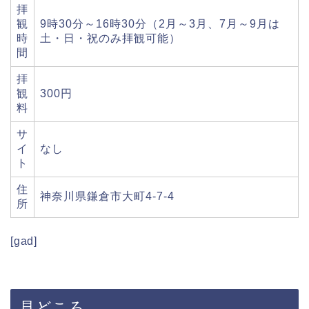
拝
観
9時30分～16時30分（2月～3月、7月～9月は
時
土・日・祝のみ拝観可能）
間
拝
観
300円
料
サ
イ
なし
ト
住
神奈川県鎌倉市大町4-7-4
所
[gad]
見どころ