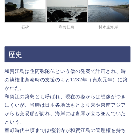
石碑
和賀江島
材木座海岸
歴史
和賀江島は住阿弥陀仏という僧の発案で計画され、時
の執権北条泰時の支援のもと1232年（貞永元年）に築
かれた。
和賀江の築島とも呼ばれ、現在の姿からは想像がつき
にくいが、当時は日本各地はもとより宋や東南アジア
からも交易船が訪れ、海岸には倉庫が立ち並んでいた
という。
室町時代中頃までは極楽寺が和賀江島の管理権を持ち