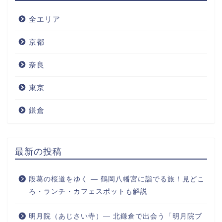
全エリア
京都
奈良
東京
鎌倉
最新の投稿
段葛の桜道をゆく ― 鶴岡八幡宮に詣でる旅！見どこ
ろ・ランチ・カフェスポットも解説
明月院（あじさい寺）― 北鎌倉で出会う「明月院ブ