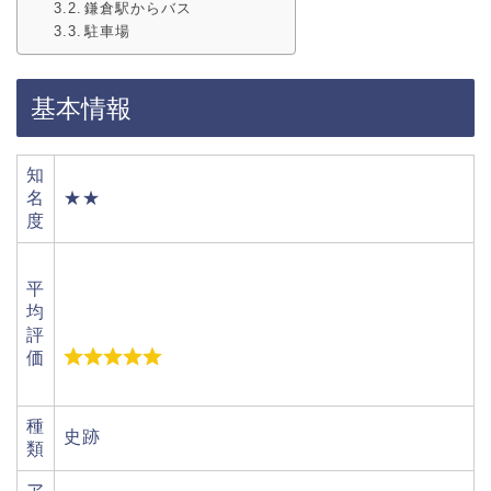
鎌倉駅からバス
駐車場
基本情報
知
名
★★
度
平
均
評
価
種
史跡
類
ア