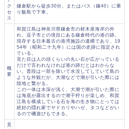
ク
鎌倉駅から徒歩30分。またはバス（鎌40）に乗
セ
り飯島で下車。
ス
和賀江島は神奈川県鎌倉市の材木座海岸の外
れ、逗子市との境目にある鎌倉時代の港の跡。
現存する日本最古の港湾施設の遺構であり、19
54年（昭和二十九年）には国の史跡に指定され
ている。
見た目は人の頭くらいの丸い石が広がっている
だけで言われなければ港の跡だとはわからな
概
い。普段は一部を除いて水没してしていて島の
要
ような外観だが、大潮などで潮が引いた際には
陸地と繋がる。
この一体は水深が浅く、大潮で潮が引いた際に
は海底が露出するので潮干狩りが楽しめ、和賀
江島を構成している石を海の生き物にとっては
絶好の隠れ家でヤドカリやハゼ、タコなどがい
るので磯遊びもできる。
見