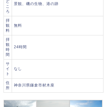
ど
景観、磯の生物、港の跡
こ
ろ
拝
観
無料
料
拝
観
24時間
時
間
サ
イ
なし
ト
住
神奈川県鎌倉市材木座
所