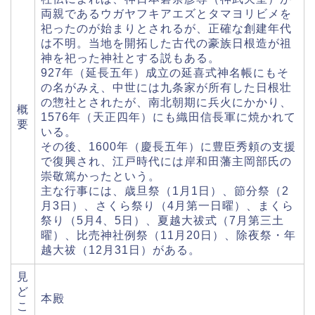
両親であるウガヤフキアエズとタマヨリビメを
祀ったのが始まりとされるが、正確な創建年代
は不明。当地を開拓した古代の豪族日根造が祖
神を祀った神社とする説もある。
927年（延長五年）成立の延喜式神名帳にもそ
の名がみえ、中世には九条家が所有した日根壮
の惣社とされたが、南北朝期に兵火にかかり、
概
1576年（天正四年）にも織田信長軍に焼かれて
要
いる。
その後、1600年（慶長五年）に豊臣秀頼の支援
で復興され、江戸時代には岸和田藩主岡部氏の
崇敬篤かったという。
主な行事には、歳旦祭（1月1日）、節分祭（2
月3日）、さくら祭り（4月第一日曜）、まくら
祭り（5月4、5日）、夏越大祓式（7月第三土
曜）、比売神社例祭（11月20日）、除夜祭・年
越大祓（12月31日）がある。
見
ど
本殿
こ