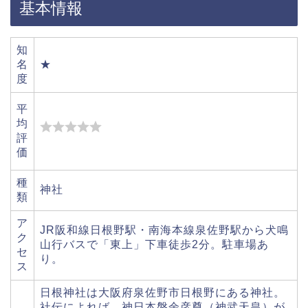
基本情報
知
名
★
度
平
均
評
価
種
神社
類
ア
JR阪和線日根野駅・南海本線泉佐野駅から犬鳴
ク
山行バスで「東上」下車徒歩2分。駐車場あ
セ
り。
ス
日根神社は大阪府泉佐野市日根野にある神社。
社伝によれば、神日本磐余彦尊（神武天皇）が