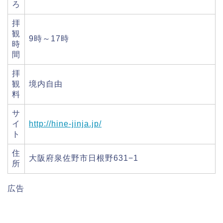
ろ
拝
観
9時～17時
時
間
拝
観
境内自由
料
サ
イ
http://hine-jinja.jp/
ト
住
大阪府泉佐野市日根野631−1
所
広告