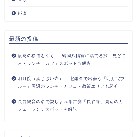
鎌倉
最新の投稿
段葛の桜道をゆく ― 鶴岡八幡宮に詣でる旅！見どこ
ろ・ランチ・カフェスポットも解説
明月院（あじさい寺）― 北鎌倉で出会う「明月院ブ
ルー」周辺のランチ・カフェ・散策エリアも紹介
長谷観音の名で親しまれる古刹「長谷寺」周辺のカ
フェ・ランチスポットも解説