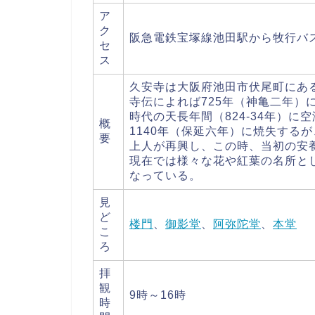
ア
ク
阪急電鉄宝塚線池田駅から牧行バ
セ
ス
久安寺は大阪府池田市伏尾町にあ
寺伝によれば725年（神亀二年）
時代の天長年間（824-34年）
概
1140年（保延六年）に焼失する
要
上人が再興し、この時、当初の安
現在では様々な花や紅葉の名所と
なっている。
見
ど
楼門
、
御影堂
、
阿弥陀堂
、
本堂
こ
ろ
拝
観
9時～16時
時