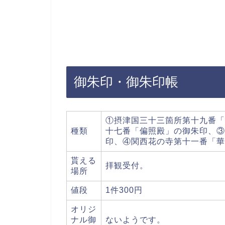
御朱印・御朱印帳
①摂津国三十三箇所第十九番「
種類
十七番「偏照殿」の御朱印、③
印、④関西花の寺第十一番「華
貰える
拝観受付。
場所
値段
1件300円
オリジ
ナル御
ないようです。