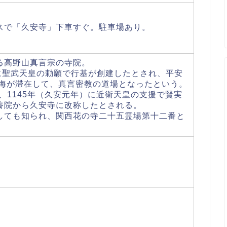
スで「久安寺」下車すぐ。駐車場あり。
る高野山真言宗の寺院。
に聖武天皇の勅願で行基が創建したとされ、平安
に空海が滞在して、真言密教の道場となったという。
が、1145年（久安元年）に近衛天皇の支援で賢実
養院から久安寺に改称したとされる。
しても知られ、関西花の寺二十五霊場第十二番と