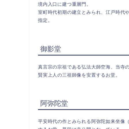
境内入口に建つ重層門。
室町時代初期の建立とみられ、江戸時代
指定。
御影堂
真言宗の宗祖である弘法大師空海、当寺
賢実上人の三祖師像を安置するお堂。
阿弥陀堂
平安時代の作とみられる阿弥陀如来坐像