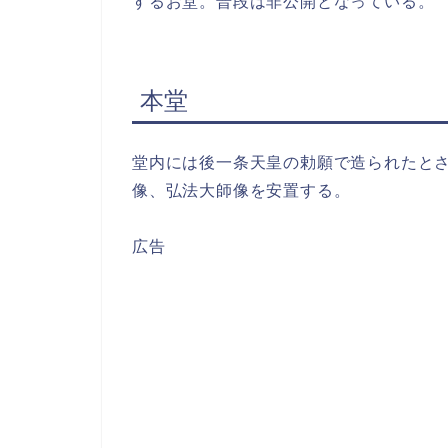
するお堂。普段は非公開となっている。
本堂
堂内には後一条天皇の勅願で造られたと
像、弘法大師像を安置する。
広告