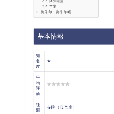
阿弥陀堂
本堂
御朱印・御朱印帳
基本情報
知
名
★
度
平
均
評
価
種
寺院（真言宗）
類