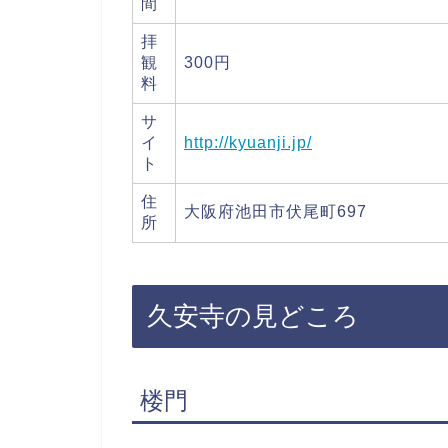
間
拝
観
300円
料
サ
イ
http://kyuanji.jp/
ト
住
大阪府池田市伏尾町697
所
久安寺の見どころ
楼門