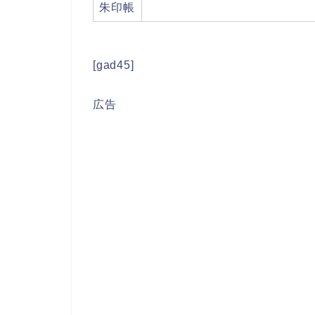
朱印帳
[gad45]
広告