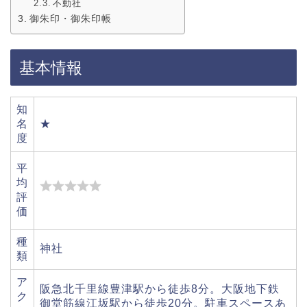
不動社
御朱印・御朱印帳
基本情報
知
名
★
度
平
均
評
価
種
神社
類
ア
阪急北千里線豊津駅から徒歩8分。大阪地下鉄
ク
御堂筋線江坂駅から徒歩20分。駐車スペースあ