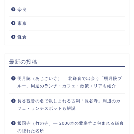
奈良
東京
鎌倉
最新の投稿
明月院（あじさい寺）― 北鎌倉で出会う「明月院ブ
ルー」周辺のランチ・カフェ・散策エリアも紹介
長谷観音の名で親しまれる古刹「長谷寺」周辺のカ
フェ・ランチスポットも解説
報国寺（竹の寺）― 2000本の孟宗竹に包まれる鎌倉
の隠れた名所