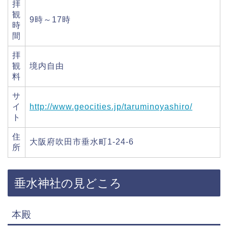
拝
観
9時～17時
時
間
拝
観
境内自由
料
サ
イ
http://www.geocities.jp/taruminoyashiro/
ト
住
大阪府吹田市垂水町1-24-6
所
垂水神社の見どころ
本殿