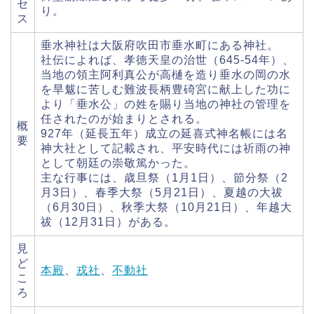
セ
り。
ス
垂水神社は大阪府吹田市垂水町にある神社。
社伝によれば、孝徳天皇の治世（645-54年）、
当地の領主阿利真公が高樋を造り垂水の岡の水
を旱魃に苦しむ難波長柄豊碕宮に献上した功に
より「垂水公」の姓を賜り当地の神社の管理を
任されたのが始まりとされる。
概
927年（延長五年）成立の延喜式神名帳には名
要
神大社として記載され、平安時代には祈雨の神
として朝廷の崇敬篤かった。
主な行事には、歳旦祭（1月1日）、節分祭（2
月3日）、春季大祭（5月21日）、夏越の大祓
（6月30日）、秋季大祭（10月21日）、年越大
祓（12月31日）がある。
見
ど
本殿
、
戎社
、
不動社
こ
ろ