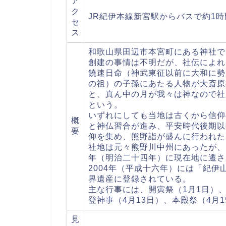
ア
ク
JR紀伊本線新宮駅からバスで約1
セ
ス
和歌山県田辺市本宮町にある神社で
創建の事情は不明だが、社伝によれば
饒速日命（神武東征以前に大和に勢
の祖）の子孫にあたる人物が大斎原
と、真ん中の月が我々は神なので社
という。
いずれにしても当地は古くから信仰
概
と神仏習合が進み、平安時代後期以
要
仰を集め、熊野詣が盛んに行われた
社地は元々熊野川中州にあったが、1
年（明治二十四年）に現在地に遷さ
2004年（平成十六年）には「紀
界遺産に登録されている。
主な行事には、開寅祭（1月1日）
登神事（4月13日）、本殿祭（4月
見