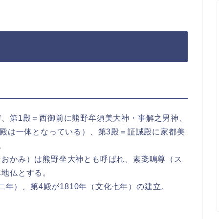
び、第1殿＝西御前に熊野牟須美大神・事解之男神、
2殿は一体となっている）、第3殿＝証誠殿に家都美
。
おおかみ）は熊野坐大神とも呼ばれ、素戔嗚尊（ス
本地仏とする。
和二年）、第4殿が1810年（文化七年）の建立。