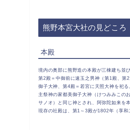
熊野本宮大社の見どころ
本殿
境内の奥部に熊野造の本殿が三棟建ち並
第2殿＝中御前に速玉之男神（第1殿、第
御子大神、第4殿＝若宮に天照大神を祀る
主祭神の家都美御子大神（けつみみこの
サノオ）と同じ神とされ、阿弥陀如来を
現存の社殿は、第1～3殿が1802年（享