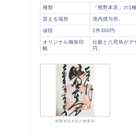
種類
「熊野本宮」の1
貰える場所
境内授与所。
値段
1件300円
オリジナル御朱印
社殿と八咫烏がデ
帳
円。
熊野本宮大社の御朱印