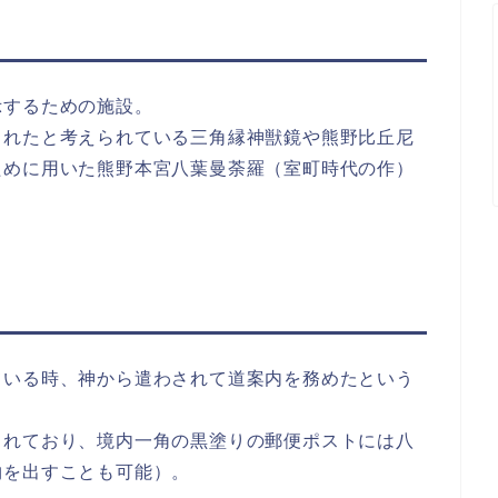
示するための施設。
されたと考えられている三角縁神獣鏡や熊野比丘尼
ために用いた熊野本宮八葉曼荼羅（室町時代の作）
ている時、神から遣わされて道案内を務めたという
られており、境内一角の黒塗りの郵便ポストには八
物を出すことも可能）。