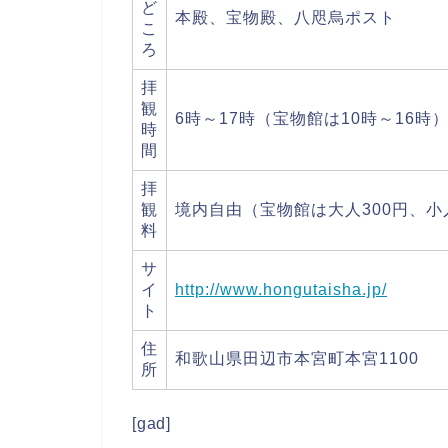
ど
本殿、宝物殿、八咫烏ポスト
こ
ろ
拝
観
6時～17時（宝物館は10時～16時
時
間
拝
観
境内自由（宝物館は大人300円、小
料
サ
イ
http://www.hongutaisha.jp/
ト
住
和歌山県田辺市本宮町本宮1100
所
[gad]