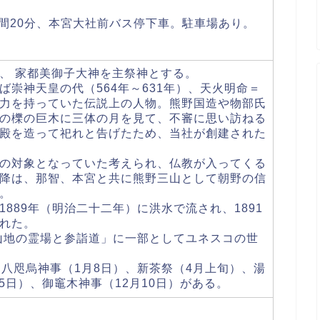
時間20分、本宮大社前バス停下車。駐車場あり。
、 家都美御子大神を主祭神とする。
崇神天皇の代（564年～631年）、天火明命＝
力を持っていた伝説上の人物。熊野国造や物部氏
の櫟の巨木に三体の月を見て、不審に思い訪ねる
殿を造って祀れと告げたため、当社が創建された
の対象となっていた考えられ、仏教が入ってくる
降は、那智、本宮と共に熊野三山として朝野の信
。
889年（明治二十二年）に洪水で流され、1891
れた。
伊山地の霊場と参詣道」に一部としてユネスコの世
、八咫烏神事（1月8日）、新茶祭（4月上旬）、湯
15日）、御竈木神事（12月10日）がある。