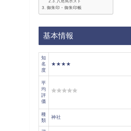
八咫烏ポスト
御朱印・御朱印帳
基本情報
知
名
★★★★
度
平
均
評
価
種
神社
類