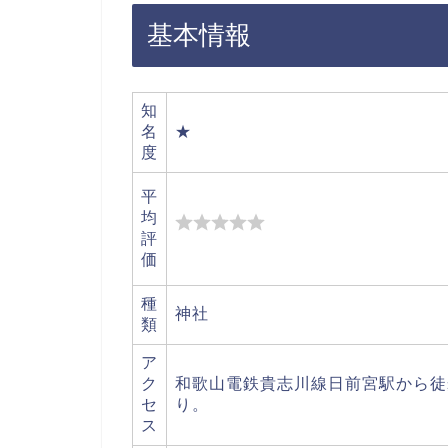
基本情報
知
名
★
度
平
均
評
価
種
神社
類
ア
ク
和歌山電鉄貴志川線日前宮駅から徒
セ
り。
ス