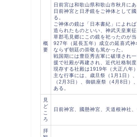
日前宮は和歌山県和歌山市秋月にあ
日前神宮と日矛鏡をご神体として國
る。
ご神体の鏡は「日本書紀」によれば
造られたものといい、神武天皇東征
草郡毛見郷にこの鏡を祀ったのが当
概
927年（延長五年）成立の延喜式
要
ならず朝廷の崇敬も篤かった。
戦国期には豊臣秀吉軍に破壊され一
援で社殿が再建され、近代社格制度
現存する社殿は1919年（大正八年
主な行事には、歳旦祭（1月1日）
（2月3日）、御鎮座祭（4月8日）、
ある。
見
ど
日前神宮、國懸神宮、天道根神社、
こ
ろ
拝