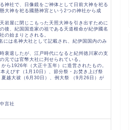
る神社で、日像鏡をご神体として日前大神を祀る
懸大神を祀る國懸神宮という2つの神社から成
天岩屋に閉じこもった天照大神を引き出すために
の後、紀国国造家の祖である天道根命が紀伊國名
社の始まりとされる。
神名には名神大社として記載され、紀伊国国内のみ
時衰退したが、江戸時代になると紀州徳川家の支
の元では官幣大社に列せられている。
）から1926年（大正十五年）に造営されたもの。
、本えびす（1月10日）、節分祭・お焚き上げ祭
夏越大祓（6月30日）、例大祭 （9月26日）が
中言社