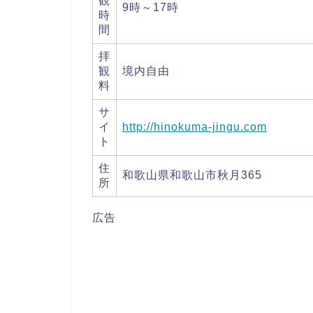
観
9時～17時
時
間
拝
観
境内自由
料
サ
イ
http://hinokuma-jingu.com
ト
住
和歌山県和歌山市秋月365
所
広告