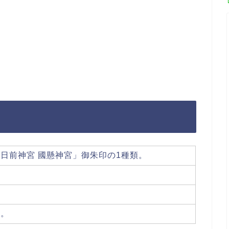
日前神宮 國懸神宮」御朱印の1種類。
。
す。