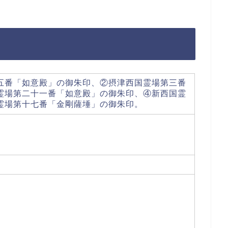
五番「如意殿」の御朱印、②摂津西国霊場第三番
霊場第二十一番「如意殿」の御朱印、④新西国霊
霊場第十七番「金剛薩埵」の御朱印。