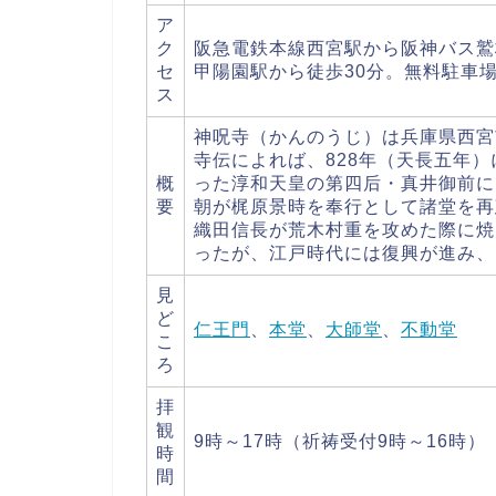
ア
ク
阪急電鉄本線西宮駅から阪神バス鷲
セ
甲陽園駅から徒歩30分。無料駐車
ス
神呪寺（かんのうじ）は兵庫県西宮
寺伝によれば、828年（天長五年
概
った淳和天皇の第四后・真井御前に
要
朝が梶原景時を奉行として諸堂を再
織田信長が荒木村重を攻めた際に焼
ったが、江戸時代には復興が進み、
見
ど
仁王門
、
本堂
、
大師堂
、
不動堂
こ
ろ
拝
観
9時～17時（祈祷受付9時～16時）
時
間