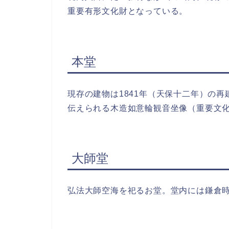
重要有形文化財となっている。
本堂
現存の建物は1841年（天保十二年）の
伝えられる木造如意輪観音坐像（重要文
大師堂
弘法大師空海を祀るお堂。堂内には鎌倉