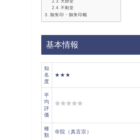
大師堂
不動堂
御朱印・御朱印帳
基本情報
知
名
★★★
度
平
均
評
価
種
寺院（真言宗）
類