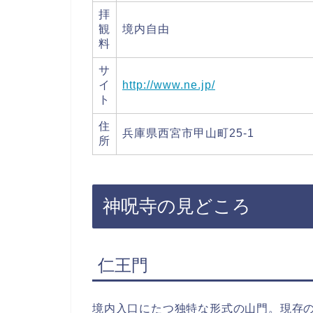
拝
観
境内自由
料
サ
イ
http://www.ne.jp/
ト
住
兵庫県西宮市甲山町25-1
所
神呪寺の見どころ
仁王門
境内入口にたつ独特な形式の山門。現存の