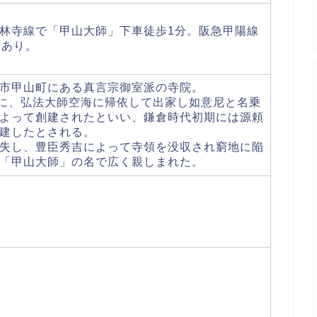
林寺線で「甲山大師」下車徒歩1分。阪急甲陽線
場あり。
市甲山町にある真言宗御室派の寺院。
）に、弘法大師空海に帰依して出家し如意尼と名乗
よって創建されたといい、鎌倉時代初期には源頼
建したとされる。
失し、豊臣秀吉によって寺領を没収され窮地に陥
「甲山大師」の名で広く親しまれた。