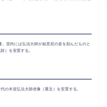
再建。堂内には弘法大師が如意尼の姿を刻んだものと
化財）を安置する。
時代の木造弘法大師坐像（重文）を安置する。