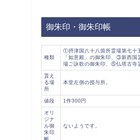
御朱印・御朱印帳
①摂津国八十八箇所霊場第七十
種類
「如意殿」の御朱印、③新西国
場ご詠歌の御朱印、⑤仏塔古寺
貰え
る場
本堂左側の授与所。
所
値段
1件300円
オリ
ジナ
ル御
ないようです。
朱印
帳