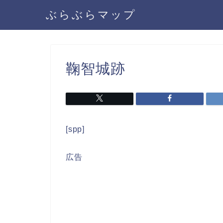
ぶらぶらマップ
鞠智城跡
[spp]
広告