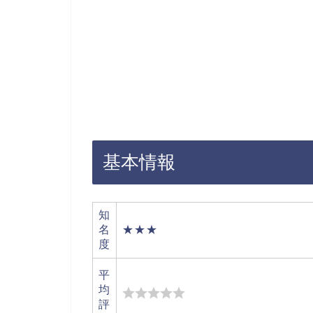
基本情報
知
名
★★★
度
平
均
評