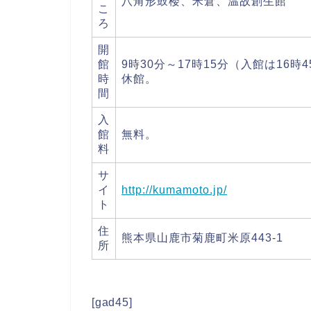
八角形鼓楼、米倉、温故創生館
こ
ろ
開
館
9時30分～17時15分（入館は16
時
休館。
間
入
館
無料。
料
サ
イ
http://kumamoto.jp/
ト
住
熊本県山鹿市菊鹿町米原443-1
所
[gad45]