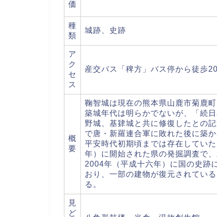
価
種
城跡、史跡
類
ア
ク
産交バス「稗方」バス停から徒歩2
セ
ス
鞠智城は現在の熊本県山鹿市菊鹿町
築城年代は明らかでないが、「続日
野城、基肄城と共に修復したとの記
で唐・新羅連合軍に敗れた後に築か
概
平安時代初期頃までは存在していた
要
年）に開始された県の発掘調査で、
2004年（平成十六年）に国の史
おり、一部の建物が復元されている
る。
見
ど