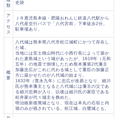
史跡
類
ア
ＪＲ鹿児島本線・肥薩おれんじ鉄道八代駅から
ク
八代産交行バスで「八代宮前」下車徒歩2分。
セ
駐車場あり。
ス
八代城は熊本県八代市松江城町にかつて存在し
た城。
当地には安土桃山時代に小西行長によって築か
れた麦島城という城があったが、1619年（元和
五年）の地震で倒壊したため熊本藩第2代藩主
加藤忠広がこれに代わる城として重臣の加藤正
概
方に築かせたのが八代城の始まり。
要
1632年（寛永九年）に忠広が改易となり、細川
氏が熊本藩主となると八代城には藩主の父であ
る細川忠興が入り、以後は細川氏の家臣である
松井家が代々城主を務めた。
明治維新後廃城となり、現在は本丸の石垣と内
堀のみが残されている。松江城、白鷺城とも。