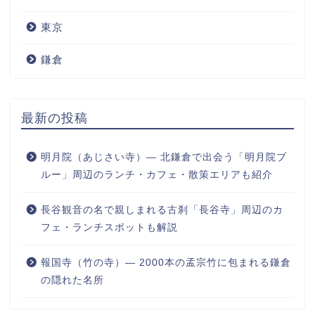
東京
鎌倉
最新の投稿
明月院（あじさい寺）― 北鎌倉で出会う「明月院ブ
ルー」周辺のランチ・カフェ・散策エリアも紹介
長谷観音の名で親しまれる古刹「長谷寺」周辺のカ
フェ・ランチスポットも解説
報国寺（竹の寺）― 2000本の孟宗竹に包まれる鎌倉
の隠れた名所