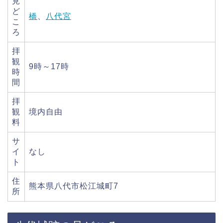
見
ど
橋
、
八代宮
こ
ろ
拝
観
9時～17時
時
間
拝
観
境内自由
料
サ
イ
なし
ト
住
熊本県八代市松江城町7
所