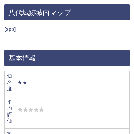
八代城跡城内マップ
[spp]
基本情報
知
名
★★
度
平
均
評
価
種