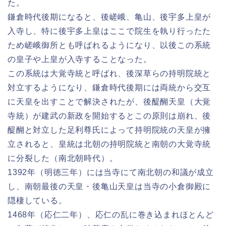
た。
鎌倉時代後期になると、後嵯峨、亀山、後宇多上皇が
入寺し、特に後宇多上皇はここで院生を執り行ったた
ため嵯峨御所とも呼ばれるようになり、以後この系統
の皇子や上皇が入寺することなった。
この系統は大覚寺統と呼ばれ、後深草らの持明院統と
対立するようになり、鎌倉時代後期には両統から交互
に天皇を出すことで解決されたが、後醍醐天皇（大覚
寺統）が建武の新政を開始するとこの原則は崩れ、後
醍醐と対立した足利尊氏によって持明院統の天皇が擁
立されると、皇統は北朝の持明院統と南朝の大覚寺統
に分裂した（南北朝時代）。
1392年（明徳三年）には当寺にて南北朝の和議が成立
し、南朝最後の天皇・後亀山天皇は当寺の小倉御殿に
隠棲している。
1468年（応仁二年）、応仁の乱に巻き込まれほとんど