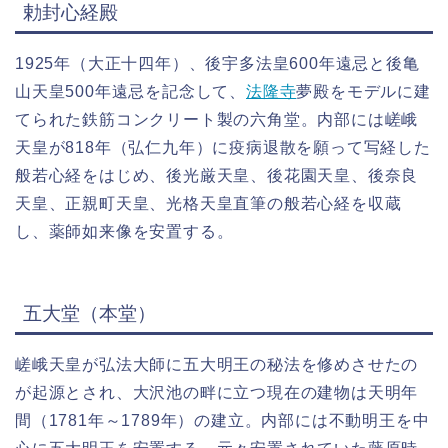
勅封心経殿
1925年（大正十四年）、後宇多法皇600年遠忌と後亀
山天皇500年遠忌を記念して、
法隆寺
夢殿をモデルに建
てられた鉄筋コンクリート製の六角堂。内部には嵯峨
天皇が818年（弘仁九年）に疫病退散を願って写経した
般若心経をはじめ、後光厳天皇、後花園天皇、後奈良
天皇、正親町天皇、光格天皇直筆の般若心経を収蔵
し、薬師如来像を安置する。
五大堂（本堂）
嵯峨天皇が弘法大師に五大明王の秘法を修めさせたの
が起源とされ、大沢池の畔に立つ現在の建物は天明年
間（1781年～1789年）の建立。内部には不動明王を中