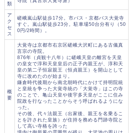
寺院（真言宗大覚寺派）
類
ア
嵯峨嵐山駅徒歩17分。市バス・京都バス大覚寺
ク
すぐ。嵐山駅徒歩23分。駐車場50台分有り（50
セ
0円/2時間）。
ス
大覚寺は京都市右京区嵯峨大沢町にある古儀真
言宗の寺院。
876年（貞観十八年）に嵯峨天皇の離宮を天皇
の皇女で淳和天皇皇后の正子内親王が、淳和天
皇の第二子恒寂親王（恒貞親王）を開山として
寺に改めたのが始まり。
鎌倉時代後期から南北朝時代にかけて持明院統
と皇統を争った大覚寺統の「大覚寺」はこの寺
概
のことで、亀山天皇や後宇多天皇がここに住み
要
院政を行なったことからそう呼ばれるようにな
った。
その後、代々法親王（出家後、親王を名乗るこ
とを許された皇族）が住持を務める門跡寺院と
して高い寺格を誇った
境内は御所風の雰囲気が残り、大沢池の周りは