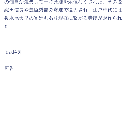
の伽藍が焼失して一時荒廃を余儀なくされた。その後
織田信長や豊臣秀吉の寄進で復興され、江戸時代には
後水尾天皇の寄進もあり現在に繋がる寺観が形作られ
た。
[gad45]
広告