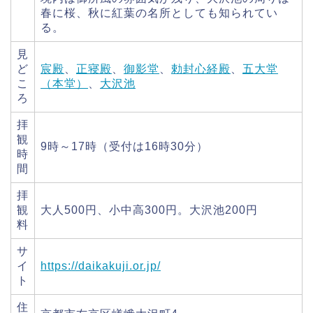
春に桜、秋に紅葉の名所としても知られてい
る。
見
ど
宸殿
、
正寝殿
、
御影堂
、
勅封心経殿
、
五大堂
こ
（本堂）
、
大沢池
ろ
拝
観
9時～17時（受付は16時30分）
時
間
拝
観
大人500円、小中高300円。大沢池200円
料
サ
イ
https://daikakuji.or.jp/
ト
住