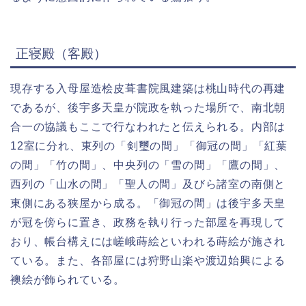
正寝殿（客殿）
現存する入母屋造桧皮葺書院風建築は桃山時代の再建
であるが、後宇多天皇が院政を執った場所で、南北朝
合一の協議もここで行なわれたと伝えられる。内部は
12室に分れ、東列の「剣璽の間」「御冠の間」「紅葉
の間」「竹の間」、中央列の「雪の間」「鷹の間」、
西列の「山水の間」「聖人の間」及びら諸室の南側と
東側にある狭屋から成る。「御冠の間」は後宇多天皇
が冠を傍らに置き、政務を執り行った部屋を再現して
おり、帳台構えには嵯峨蒔絵といわれる蒔絵が施され
ている。また、各部屋には狩野山楽や渡辺始興による
襖絵が飾られている。