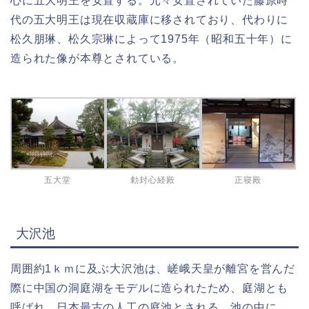
心に五大明王を安置する。元々安置されていた藤原時
代の五大明王は現在収蔵庫に移されており、代わりに
松久朋琳、松久宗琳によって1975年（昭和五十年）に
造られた像が本尊とされている。
五大堂
勅封心経殿
正寝殿
大沢池
周囲約1ｋｍに及ぶ大沢池は、嵯峨天皇が離宮を営んだ
際に中国の洞庭湖をモデルに造られたため、庭湖とも
呼ばれ、日本最古の人工の庭池とされる。池の中に