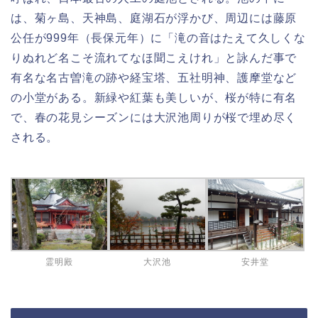
は、菊ヶ島、天神島、庭湖石が浮かび、周辺には藤原
公任が999年（長保元年）に「滝の音はたえて久しくな
りぬれど名こそ流れてなほ聞こえけれ」と詠んだ事で
有名な名古曽滝の跡や経宝塔、五社明神、護摩堂など
の小堂がある。新緑や紅葉も美しいが、桜が特に有名
で、春の花見シーズンには大沢池周りが桜で埋め尽く
される。
霊明殿
大沢池
安井堂