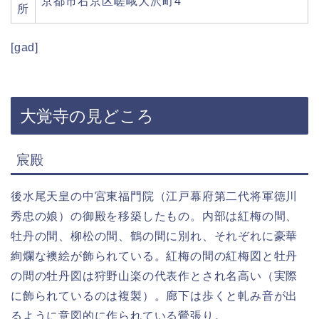
京都市右京区嵯峨大沢町4
所
[gad]
大覚寺の見どころ
宸殿
後水尾天皇の中宮東福門院（江戸幕府第二代将軍徳川
秀忠の娘）の御殿を移築したもの。内部は紅梅の間、
牡丹の間、柳松の間、鶴の間に別れ、それぞれに豪華
絢爛な襖絵が飾られている。紅梅の間の紅梅図と牡丹
の間の牡丹図は狩野山楽の代表作とされ名高い（実際
に飾られているのは複製）。廊下は歩くと軋み音が出
るように意図的に作られている鶯張り。