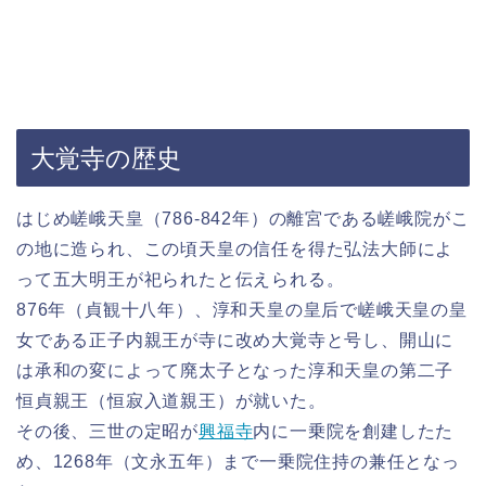
大覚寺の歴史
はじめ嵯峨天皇（786-842年）の離宮である嵯峨院がこ
の地に造られ、この頃天皇の信任を得た弘法大師によ
って五大明王が祀られたと伝えられる。
876年（貞観十八年）、淳和天皇の皇后で嵯峨天皇の皇
女である正子内親王が寺に改め大覚寺と号し、開山に
は承和の変によって廃太子となった淳和天皇の第二子
恒貞親王（恒寂入道親王）が就いた。
その後、三世の定昭が
興福寺
内に一乗院を創建したた
め、1268年（文永五年）まで一乗院住持の兼任となっ