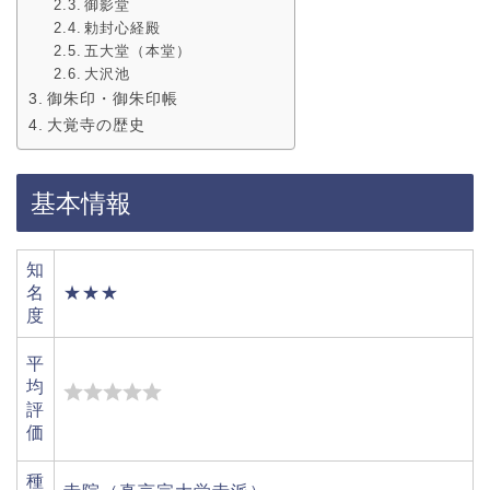
御影堂
勅封心経殿
五大堂（本堂）
大沢池
御朱印・御朱印帳
大覚寺の歴史
基本情報
知
名
★★★
度
平
均
評
価
種