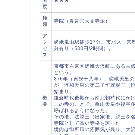
名
★★★
度
種
寺院（真言宗大覚寺派）
類
ア
ク
嵯峨嵐山駅徒歩17分。市バス・京
セ
分有り（500円/2時間）。
ス
京都市右京区嵯峨大沢町にある古
という。
876年（貞観十八年）、嵯峨天皇
が、淳和天皇の第二子恒寂親王（
始まり。
概
鎌倉時代後期から南北朝時代にか
要
この寺のことで、亀山天皇や後宇
呼ばれるようになった。
その後、法親王（出家後、親王を
寺院として高い寺格を誇った
境内は御所風の雰囲気が残り、大