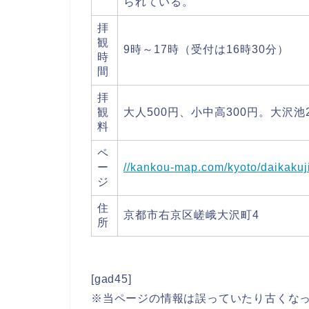
られている。
拝
観
9時～17時（受付は16時30分）
時
間
拝
観
大人500円、小中高300円。大沢池2
料
ペ
ー
//kankou-map.com/kyoto/daikakuji
ジ
住
京都市右京区嵯峨大沢町4
所
[gad45]
※当ページの情報は誤っていたり古くな