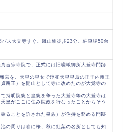
都バス大覚寺すぐ。嵐山駅徒歩23分。駐車場50台
儀真言宗寺院で、正式には旧嵯峨御所大覚寺門跡
の離宮を、天皇の皇女で淳和天皇皇后の正子内親王
恒貞親王）を開山として寺に改めたのが大覚寺の
けて持明院統と皇統を争った大覚寺等の大覚寺は
多天皇がここに住み院政を行なったことからそう
名乗ることを許された皇族）が住持を務める門跡
沢池の周りは春に桜、秋に紅葉の名所としても知