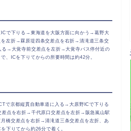
ICで下りる→東海道を大阪方面に向かう→葛野大
点を左折→罧原堤四条交差点を右折→清滝道三条交
入る→大覚寺前交差点を左折→大覚寺バス停付近の
で、ICを下りてからの所要時間は約42分。
CTで京都縦貫自動車道に入る→大原野ICで下りる
交差点を右折→千代原口交差点を左折→阪急嵐山駅
渡月橋交差点を右折→清滝道三条交差点を左折、あ
Cを下りてから約26分で着く。