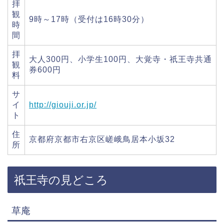
拝
観
9時～17時（受付は16時30分）
時
間
拝
大人300円、小学生100円、大覚寺・祇王寺共通
観
券600円
料
サ
イ
http://giouji.or.jp/
ト
住
京都府京都市右京区嵯峨鳥居本小坂32
所
祇王寺の見どころ
草庵