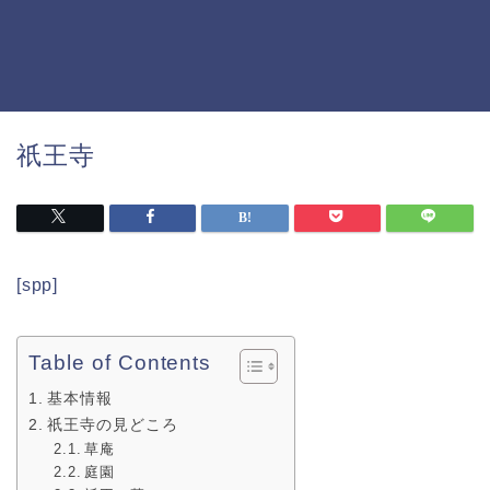
祇王寺
[spp]
Table of Contents
基本情報
祇王寺の見どころ
草庵
庭園