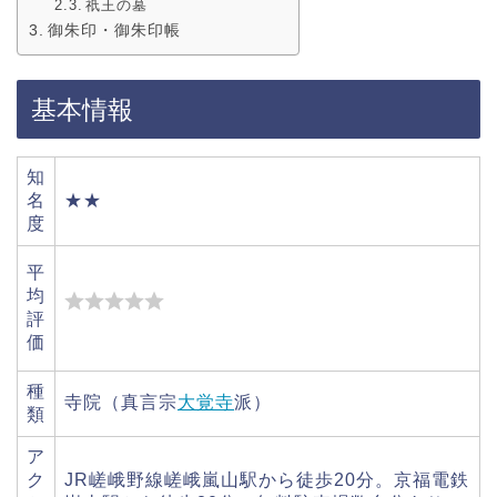
祇王の墓
御朱印・御朱印帳
基本情報
知
名
★★
度
平
均
評
価
種
寺院（真言宗
大覚寺
派）
類
ア
ク
JR嵯峨野線嵯峨嵐山駅から徒歩20分。京福電鉄