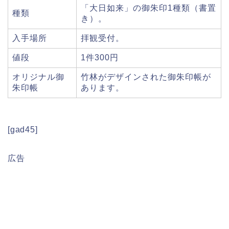
「大日如来」の御朱印1種類（書置
種類
き）。
入手場所
拝観受付。
値段
1件300円
オリジナル御
竹林がデザインされた御朱印帳が
朱印帳
あります。
[gad45]
広告