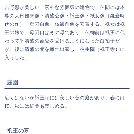
吉野窓が美しい、素朴な雰囲気の建物で、仏間には本
尊の大日如来像・清盛公像・祇王像・祇女像（鎌倉時
代の作）・母刀自像・仏御前像を安置する。祇女は祇
王の妹で、母刀自はその母であり、仏御前は祇王に代
わって平清盛の寵愛を受けるようになった白拍子だ
が、後に清盛の元を離れ出家し、往生院（祇王寺）に
入寺した。
庭園
広くはないが祇王寺には美しい苔の庭があり、春には
桜、秋には紅葉も楽しめる。
祇王の墓