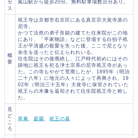
セ
嵐山駅から徒歩20分。無料駐車場数台分あり。
ス
祇王寺は京都市右京区にある真言宗大覚寺派の
尼寺。
かつて法然の弟子良鎮の建てた往来院がこの地
にあり、「平家物語」などに登場する白拍子祇
王が平清盛の寵愛を失った後、ここで尼となり
余生を送ったと伝えられれいる。
概
往生院はその後廃絶し、江戸時代初めにはその
要
跡地に祇王を祀る浄土宗系の尼寺祇王寺があっ
た。この寺もやがて荒廃したが、1895年（明治
二十八年）に地元の人々によって再興され、19
02年（明治三十五年）大覚寺に保管されていた
祇王らの木像を返却されて往生院祇王寺と称し
た。
見
ど
草庵
、
庭園
、
祇王の墓
こ
ろ