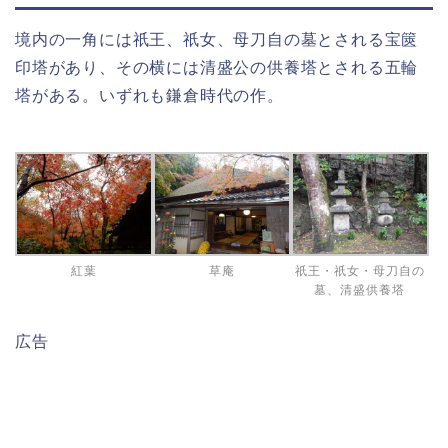
境内の一角には祇王、祇女、母刀自の墓とされる宝篋
印塔があり、その横には清盛公の供養塔とされる五輪
塔がある。いずれも鎌倉時代の作。
紅葉
草庵
祇王・祇女・母刀自の
墓、清盛供養塔
広告