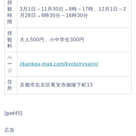
拝
観
3月1日～11月30日→8時～17時、12月1日～2
時
月28日→8時30分～16時30分
間
拝
観
大人500円、小中学生300円
料
ペ
ー
//kankou-map.com/kyoto/ryoanji/
ジ
住
京都市右京区竜安寺御陵下町13
所
[gad45]
広告