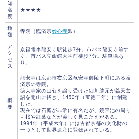
知
名
★★★★
度
種
寺院（臨済宗
妙心寺
派）
類
ア
京福電車龍安寺駅徒歩7分。市バス龍安寺前す
ク
ぐ。市バス立命館大学前徒歩7分。駐車場あ
セ
り。
ス
龍安寺は京都市右京区竜安寺御陵下町にある臨
済宗の寺院。
徳大寺家の山荘を譲り受けた細川勝元が義天玄
詔を開山に招き、1450年（宝徳二年）に創建
概
した。
要
現在では石庭が非常に有名だが、鏡容池の周り
も桜や紅葉などが美しく見ごたえがある。
1994年（平成六年）には古都京都の文化財の
一つとして世界遺産に登録されている。