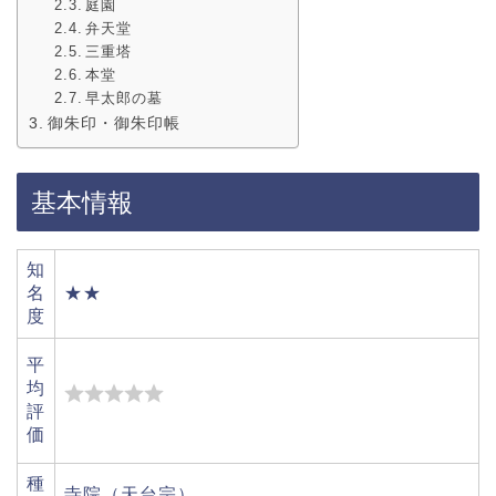
庭園
弁天堂
三重塔
本堂
早太郎の墓
御朱印・御朱印帳
基本情報
知
名
★★
度
平
均
評
価
種
寺院（天台宗）