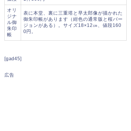
オリ
表に本堂、裏に三重塔と早太郎像が描かれた
ジナ
御朱印帳があります（紺色の通常版と桜バー
ル御
ジョンがある）。サイズ18×12㎝、値段160
朱印
0円。
帳
[gad45]
広告