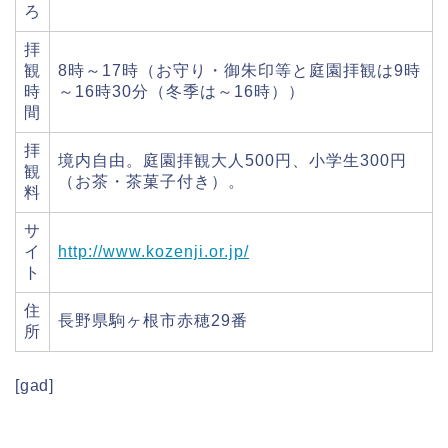
ろ
拝
観
8時～17時（お守り・御朱印等と庭園拝観は9時
時
～16時30分（冬季は～16時））
間
拝
境内自由。庭園拝観大人500円、小学生300円
観
（お茶・茶菓子付き）。
料
サ
イ
http://www.kozenji.or.jp/
ト
住
長野県駒ヶ根市赤穂29番
所
[gad]