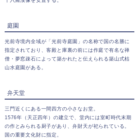
十六羅漢像を安置する。
庭園
光前寺境内全域が「光前寺庭園」の名称で国の名勝に
指定されており、客殿と庫裏の前には作庭で有名な禅
僧・夢窓疎石によって築かれたと伝えられる築山式枯
山水庭園がある。
弁天堂
三門近くにある一間四方の小さなお堂。
1576年（天正四年）の建立で、堂内には室町時代末期
の作とみられる厨子があり、弁財天が祀られている。
国の重要文化財に指定。