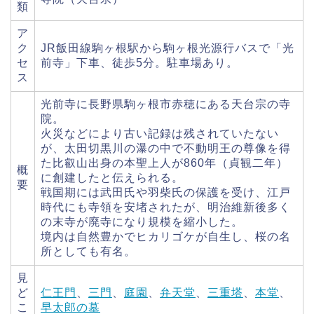
類
ア
ク
JR飯田線駒ヶ根駅から駒ヶ根光源行バスで「光
セ
前寺」下車、徒歩5分。駐車場あり。
ス
光前寺に長野県駒ヶ根市赤穂にある天台宗の寺
院。
火災などにより古い記録は残されていたない
が、太田切黒川の瀑の中で不動明王の尊像を得
た比叡山出身の本聖上人が860年（貞観二年）
概
に創建したと伝えられる。
要
戦国期には武田氏や羽柴氏の保護を受け、江戸
時代にも寺領を安堵されたが、明治維新後多く
の末寺が廃寺になり規模を縮小した。
境内は自然豊かでヒカリゴケが自生し、桜の名
所としても有名。
見
ど
仁王門
、
三門
、
庭園
、
弁天堂
、
三重塔
、
本堂
、
こ
早太郎の墓