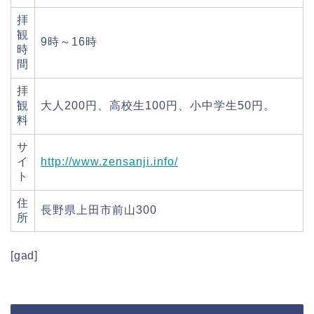
拝
観
9時～16時
時
間
拝
観
大人200円、高校生100円、小中学生50円。
料
サ
イ
http://www.zensanji.info/
ト
住
長野県上田市前山300
所
[gad]