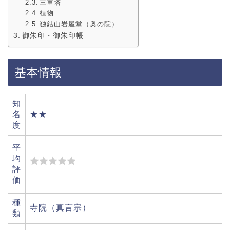
三重塔
植物
独鈷山岩屋堂（奥の院）
御朱印・御朱印帳
基本情報
知
名
★★
度
平
均
評
価
種
寺院（真言宗）
類