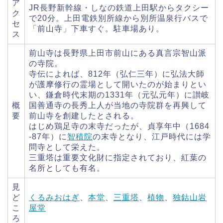
ア
JR長野新幹線・しなの鉄道上田駅からタクシー
ク
で20分。上田電鉄別所線から別所温泉行バスで
セ
「前山寺」下車すぐ。駐車場あり。
ス
前山寺は長野県上田市前山にある真言宗智山派
の寺院。
寺伝によれば、812年（弘仁三年）に弘法大師
が護摩修行の霊場として開いたのが始まりとい
い、鎌倉時代末期の1331年（元弘元年）に讃岐
概
国善通寺の長秀上人が当地の寺院群を再興して
要
前山寺を創建したとされる。
はじめ鶏足寺の末寺だったが、貞享年中（1684
-87年）に
智積院
の末寺となり、江戸時代には学
問寺として栄えた。
三重塔は重要文化財に指定されており、紅葉の
名所としても有名。
見
ど
くるみおはぎ
、
本堂
、
三重塔
、
植物
、
独鈷山岩
こ
屋堂
ろ