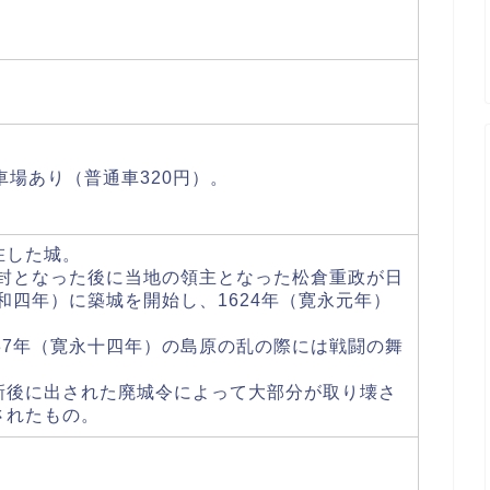
車場あり（普通車320円）。
在した城。
転封となった後に当地の領主となった松倉重政が日
和四年）に築城を開始し、1624年（寛永元年）
37年（寛永十四年）の島原の乱の際には戦闘の舞
新後に出された廃城令によって大部分が取り壊さ
されたもの。