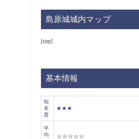
島原城城内マップ
[spp]
基本情報
知
名
★★★
度
平
均