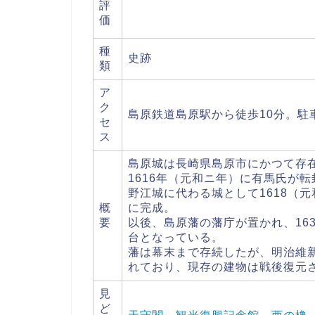
評
価
種
史跡
類
ア
ク
島原鉄道島原駅から徒歩10分。駐
セ
ス
島原城は長崎県島原市にかつて存
1616年（元和ニ年）に有馬氏が
野江城に代わる城として1618（元
概
に完成。
要
以後、島原藩の藩庁が置かれ、16
台となっている。
藩は幕末まで存続したが、明治維
れており、現存の建物は戦後復元
見
ど