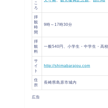
天守閣
、
観光復興記念館
、
西の櫓
こ
ろ
拝
観
9時～17時30分
時
間
拝
観
一般540円、小学生・中学生・高校
料
サ
イ
http://shimabarajou.com
ト
住
長崎県島原市城内
所
広告