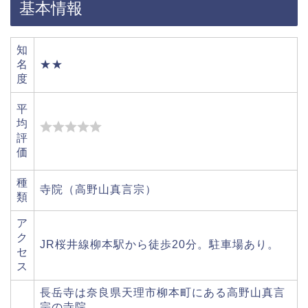
基本情報
知
名
★★
度
平
均
評
価
種
寺院（高野山真言宗）
類
ア
ク
JR桜井線柳本駅から徒歩20分。駐車場あり。
セ
ス
長岳寺は奈良県天理市柳本町にある高野山真言
宗の寺院。