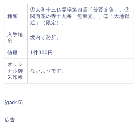
①大和十三仏霊場第四番「普賢菩薩」、②
種類
関西花の寺十九番「無量光」、③「大地獄
絵」（限定）。
入手場
境内寺務所。
所
値段
1件300円
オリジ
ナル御
ないようです。
朱印帳
[gad45]
広告