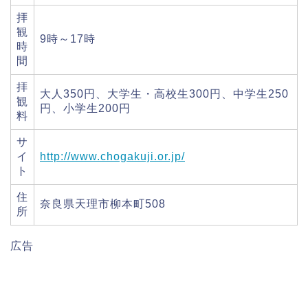
拝
観
9時～17時
時
間
拝
大人350円、大学生・高校生300円、中学生250
観
円、小学生200円
料
サ
イ
http://www.chogakuji.or.jp/
ト
住
奈良県天理市柳本町508
所
広告