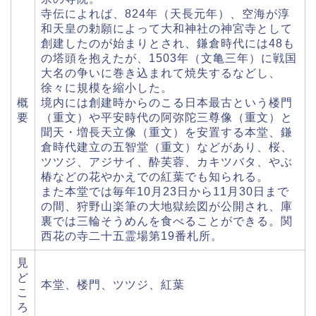
寺伝によれば、824年（天長元年）、空海が淳
和天皇の勅願によって大和神社の神宮寺として
創建したのが始まりとされ、鎌倉時代には48も
の塔頭を抱えたが、1503年（文亀三年）に戦国
大名の争いに巻き込まれて焼失するなどし、
徐々に規模を縮小した。
概
境内には創建時からのこる日本最古という楼門
要
（重文）や平安時代の阿弥陀三尊像（重文）と
聞天・増長天立像（重文）を安置する本堂、鎌
倉時代建立の五智堂（重文）などがあり、桜、
ツツジ、アジサイ、酔芙蓉、カキツバタ、やぶ
椿などの花やかえでの紅葉でも知られる。
また本堂では毎年10月23日から11月30日まで
の間、狩野山楽筆の大地獄絵図が公開され、庫
裏では三輪そうめんを食べることができる。関
西花の寺二十五霊場第19番札所。
見
ど
本堂、楼門、ツツジ、紅葉
こ
ろ