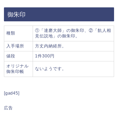
御朱印
①「達磨大師」の御朱印、②「飢人相
種類
見伝説地」の御朱印。
入手場所
方丈内納経所。
値段
1件300円
オリジナル
ないようです。
御朱印帳
[gad45]
広告