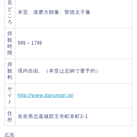
見
ど
本堂、達磨大師像、聖徳太子像
こ
ろ
拝
観
9時～17時
時
間
拝
観
境内自由。（本堂は志納で要予約）
料
サ
イ
http://www.darumaji.jp/
ト
住
奈良県北葛城郡王寺町本町2-1
所
広告