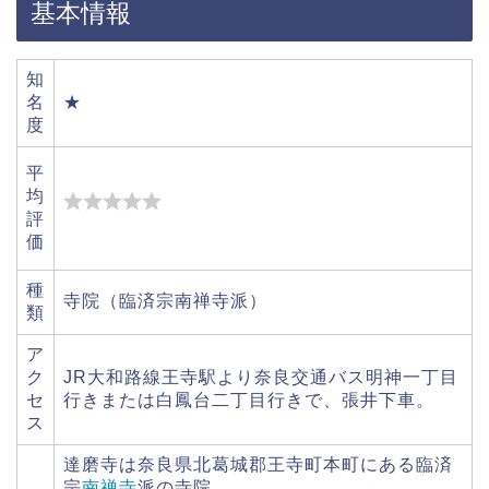
基本情報
知
名
★
度
平
均
評
価
種
寺院（臨済宗南禅寺派）
類
ア
ク
JR大和路線王寺駅より奈良交通バス明神一丁目
セ
行きまたは白鳳台二丁目行きで、張井下車。
ス
達磨寺は奈良県北葛城郡王寺町本町にある臨済
宗
南禅寺
派の寺院。