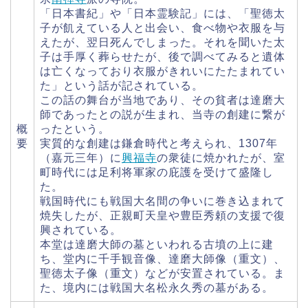
「日本書紀」や「日本霊験記」には、「聖徳太
子が飢えている人と出会い、食べ物や衣服を与
えたが、翌日死んでしまった。それを聞いた太
子は手厚く葬らせたが、後で調べてみると遺体
は亡くなっており衣服がきれいにたたまれてい
た」という話が記されている。
この話の舞台が当地であり、その貧者は達磨大
師であったとの説が生まれ、当寺の創建に繋が
概
ったという。
要
実質的な創建は鎌倉時代と考えられ、1307年
（嘉元三年）に
興福寺
の衆徒に焼かれたが、室
町時代には足利将軍家の庇護を受けて盛隆し
た。
戦国時代にも戦国大名間の争いに巻き込まれて
焼失したが、正親町天皇や豊臣秀頼の支援で復
興されている。
本堂は達磨大師の墓といわれる古墳の上に建
ち、堂内に千手観音像、達磨大師像（重文）、
聖徳太子像（重文）などが安置されている。ま
た、境内には戦国大名松永久秀の墓がある。