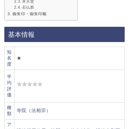
弁天堂
石仏群
御朱印・御朱印帳
基本情報
知
名
★
度
平
均
評
価
種
寺院（法相宗）
類
ア