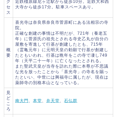
ク
近鉄橿原線尼ヶ辻駅から徒歩10分。近鉄大和西
セ
大寺から徒歩17分。駐車スペースあり。
ス
喜光寺は奈良県奈良市菅原町にある法相宗の寺
院。
正確な創建の事情は不明だが、721年（養老五
年）に菅原氏の祖先とされる寺史乙丸が自分の
屋敷を寄進して行基が創建したとも、715年
概
（霊亀元年）に元明天皇の勅願で行基が創建し
要
たともいわれ、行基は晩年をこの寺で凄し749
年（天平二十一年）に亡くなったとされる。
また聖武天皇が当寺を訪れた際に本尊が不思議
な光を放ったことから「喜光寺」の寺名を賜っ
たといい、中世には興福寺に属したが、現在は
薬師寺の別格本山となっている。
見
ど
南大門
、
本堂
、
弁天堂
、
石仏群
こ
ろ