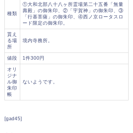
①大和北部八十八ヶ所霊場第二十五番「無量
壽殿」の御朱印、②「宇賀神」の御朱印、③
種類
「行基菩薩」の御朱印、④西ノ京ロータスロ
ード限定の御朱印。
貰え
る場
境内寺務所。
所
値段
1件300円
オリ
ジナ
ル御
ないようです。
朱印
帳
[gad45]