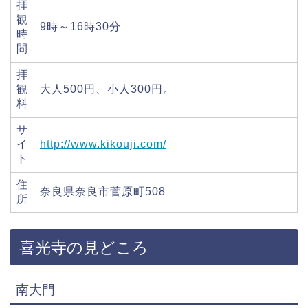
拝
観
9時～16時30分
時
間
拝
観
大人500円、小人300円。
料
サ
イ
http://www.kikouji.com/
ト
住
奈良県奈良市菅原町508
所
喜光寺の見どころ
南大門