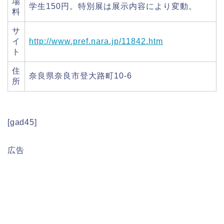
場
学生150円。特別展は展示内容により変動。
料
サ
イ
http://www.pref.nara.jp/11842.htm
ト
住
奈良県奈良市登大路町10-6
所
[gad45]
広告