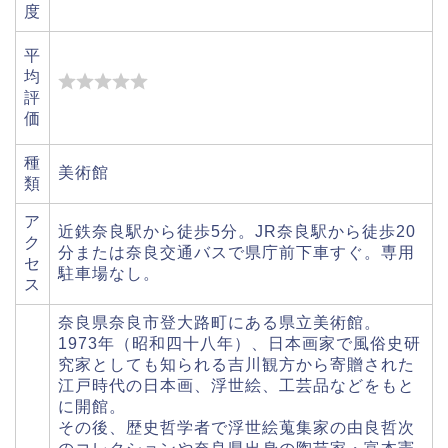
度
平
均
評
価
種
美術館
類
ア
近鉄奈良駅から徒歩5分。JR奈良駅から徒歩20
ク
分または奈良交通バスで県庁前下車すぐ。専用
セ
駐車場なし。
ス
奈良県奈良市登大路町にある県立美術館。
1973年（昭和四十八年）、日本画家で風俗史研
究家としても知られる吉川観方から寄贈された
江戸時代の日本画、浮世絵、工芸品などをもと
に開館。
その後、歴史哲学者で浮世絵蒐集家の由良哲次