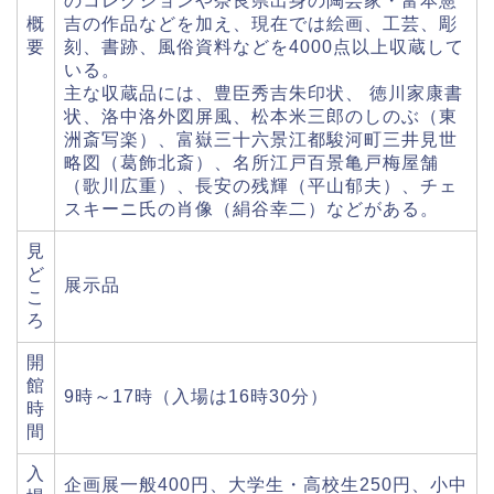
のコレクションや奈良県出身の陶芸家・富本憲
概
吉の作品などを加え、現在では絵画、工芸、彫
要
刻、書跡、風俗資料などを4000点以上収蔵して
いる。
主な収蔵品には、豊臣秀吉朱印状、 徳川家康書
状、洛中洛外図屏風、松本米三郎のしのぶ（東
洲斎写楽）、富嶽三十六景江都駿河町三井見世
略図（葛飾北斎）、名所江戸百景亀戸梅屋舗
（歌川広重）、長安の残輝（平山郁夫）、チェ
スキーニ氏の肖像（絹谷幸二）などがある。
見
ど
展示品
こ
ろ
開
館
9時～17時（入場は16時30分）
時
間
入
企画展一般400円、大学生・高校生250円、小中