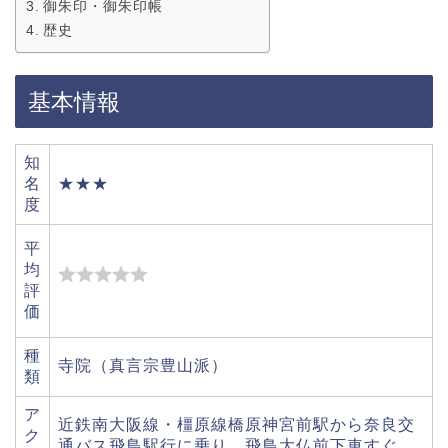
御朱印・御朱印帳
歴史
基本情報
知
名
★★★
度
平
均
評
価
種
寺院（真言宗豊山派）
類
ア
近鉄南大阪線・橿原線橋原神宮前駅から奈良交
ク
通バス飛鳥駅行に乗り、飛鳥大仏前下車すぐ。