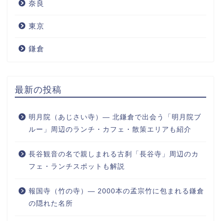
奈良
東京
鎌倉
最新の投稿
明月院（あじさい寺）― 北鎌倉で出会う「明月院ブ
ルー」周辺のランチ・カフェ・散策エリアも紹介
長谷観音の名で親しまれる古刹「長谷寺」周辺のカ
フェ・ランチスポットも解説
報国寺（竹の寺）― 2000本の孟宗竹に包まれる鎌倉
の隠れた名所