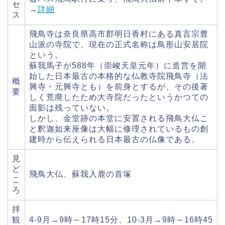
セ
→
詳細
ス
飛鳥寺は奈良県高市郡明日香村にある真言宗豊
山派の寺院で、現在の正式名称は鳥形山安居院
という。
蘇我馬子が588年（崇峻天皇元年）に造営を開
始した日本最古の本格的な仏教寺院飛鳥寺（法
概
興寺・元興寺とも）を前身とするが、その後著
要
しく荒廃したため大寺院だったというかつての
面影は残っていない。
しかし、金堂跡の本堂に安置される飛鳥大仏こ
と釈迦如来座像は大幅に修理されているもの創
建時から伝えられる日本最古の仏像である。
見
ど
飛鳥大仏、蘇我入鹿の首塚
こ
ろ
拝
観
4-9月→9時～17時15分、10-3月→9時～16時45