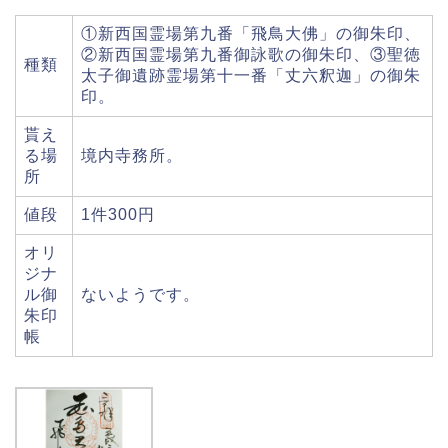
①新西国霊場第九番「飛鳥大佛」の御朱印、
②新西国霊場第九番御詠歌の御朱印、③聖徳
種類
太子御遺跡霊場第十一番「丈六釈迦」の御朱
印。
貰え
る場
境内寺務所。
所
値段
1件300円
オリ
ジナ
ル御
ないようです。
朱印
帳