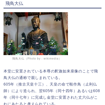
飛鳥大仏
飛鳥大仏（Photo by：
wikimedia
）
本堂に安置されている本尊の釈迦如来座像のことで飛
鳥大仏の通称で親しまれている。
605年（推古天皇十三）、天皇の命で鞍作鳥（止利仏
師）により造られ、翌605年（同十四年）あるいは608
年（同十七年）に完成し金堂に安置された丈六仏がこ
れにあたると考えられている。