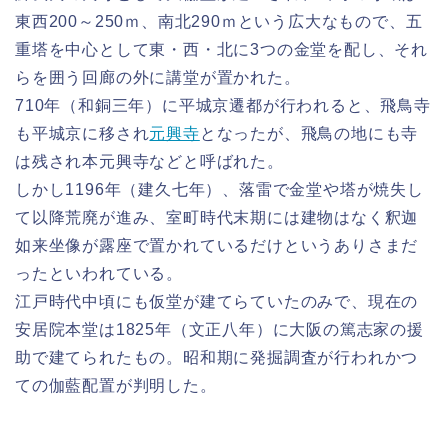
東西200～250ｍ、南北290ｍという広大なもので、五
重塔を中心として東・西・北に3つの金堂を配し、それ
らを囲う回廊の外に講堂が置かれた。
710年（和銅三年）に平城京遷都が行われると、飛鳥寺
も平城京に移され
元興寺
となったが、飛鳥の地にも寺
は残され本元興寺などと呼ばれた。
しかし1196年（建久七年）、落雷で金堂や塔が焼失し
て以降荒廃が進み、室町時代末期には建物はなく釈迦
如来坐像が露座で置かれているだけというありさまだ
ったといわれている。
江戸時代中頃にも仮堂が建てらていたのみで、現在の
安居院本堂は1825年（文正八年）に大阪の篤志家の援
助で建てられたもの。昭和期に発掘調査が行われかつ
ての伽藍配置が判明した。