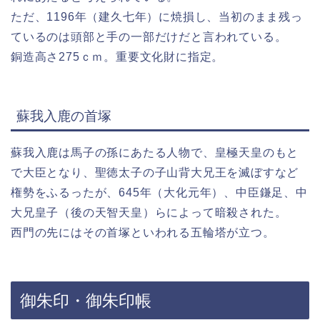
ただ、1196年（建久七年）に焼損し、当初のまま残っ
ているのは頭部と手の一部だけだと言われている。
銅造高さ275ｃｍ。重要文化財に指定。
蘇我入鹿の首塚
蘇我入鹿は馬子の孫にあたる人物で、皇極天皇のもと
で大臣となり、聖徳太子の子山背大兄王を滅ぼすなど
権勢をふるったが、645年（大化元年）、中臣鎌足、中
大兄皇子（後の天智天皇）らによって暗殺された。
西門の先にはその首塚といわれる五輪塔が立つ。
御朱印・御朱印帳