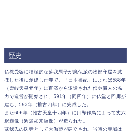
歴史
仏教受容に積極的な蘇我馬子が廃仏派の物部守屋を滅
ぼした後に創建した寺で、「日本書紀」によれば588年
（崇峻天皇元年）に百済から派遣された僧や職人の協
力で造営が開始され、591年（同四年）に仏堂と回廊が
建ち、593年（推古四年）に完成した。
また606年（推古天皇十四年）には鞍作鳥によって丈六
釈迦像（釈迦如来坐像）が造られた。
蘇我氏の氏寺として大伽藍が建立され、当時の寺域は