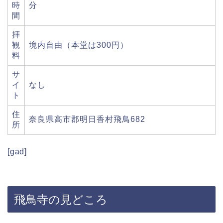
時
分
間
拝
観
境内自由（本堂は300円）
料
サ
イ
なし
ト
住
奈良県高市郡明日香村飛鳥682
所
[gad]
飛鳥寺の見どころ