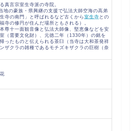
る真言宗室生寺派の寺院。
に当地の豪族・県興継の支援で弘法大師空海の高弟
生寺の南門」と呼ばれるなど古くから
室生寺
との
福寺の修円が住んだ場所ともされる）。
本尊十一面観音像と弘法大師像、堅恵像などを安
室（需要文化財）、元徳二年（1330年）の銘を
帰ったものと伝えられる茶臼（当寺は大和茶発祥
ンザクラの雑種であるモチズキザクラの巨樹（奈
花