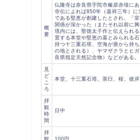
仏隆寺は奈良県宇陀市榛原赤埴にあ
寺伝によれば850年（嘉祥三年）
である堅恵が創建したとされ、「室
関係が深かった（またそれ以前に興
概
境内には、聖徳太子作と伝えられる
要
置する本堂や堅恵の墓とみられる石
持つ十三重石塔、空海が唐から持ち
の地とされる）、ヤマザクラとヒガ
良県指定天然記念物）などがある。
見
ど
本堂、十三重石塔、茶臼、桜、彼岸
こ
ろ
拝
観
日中
時
間
拝
観
100円