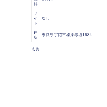
料
サ
イ
なし
ト
住
奈良県宇陀市榛原赤埴1684
所
広告