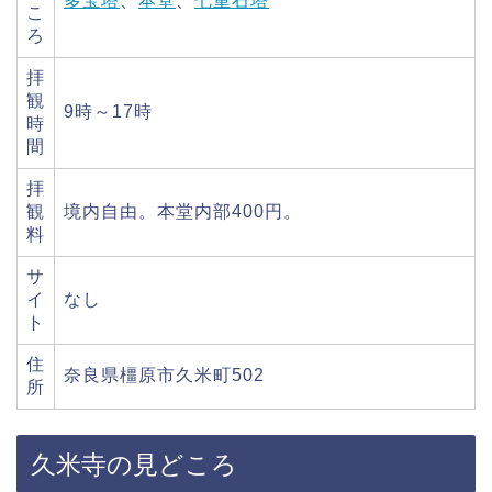
多宝塔
、
本堂
、
七重石塔
こ
ろ
拝
観
9時～17時
時
間
拝
観
境内自由。本堂内部400円。
料
サ
イ
なし
ト
住
奈良県橿原市久米町502
所
久米寺の見どころ