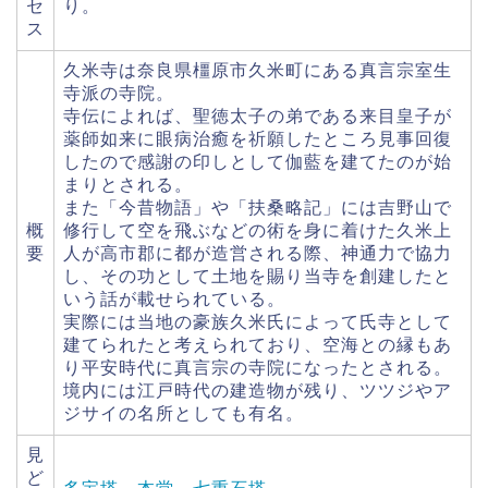
セ
り。
ス
久米寺は奈良県橿原市久米町にある真言宗室生
寺派の寺院。
寺伝によれば、聖徳太子の弟である来目皇子が
薬師如来に眼病治癒を祈願したところ見事回復
したので感謝の印しとして伽藍を建てたのが始
まりとされる。
また「今昔物語」や「扶桑略記」には吉野山で
概
修行して空を飛ぶなどの術を身に着けた久米上
要
人が高市郡に都が造営される際、神通力で協力
し、その功として土地を賜り当寺を創建したと
いう話が載せられている。
実際には当地の豪族久米氏によって氏寺として
建てられたと考えられており、空海との縁もあ
り平安時代に真言宗の寺院になったとされる。
境内には江戸時代の建造物が残り、ツツジやア
ジサイの名所としても有名。
見
ど