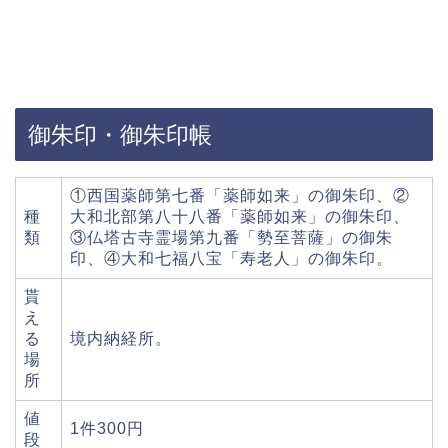
御朱印・御朱印帳
①西国薬師第七番「薬師如来」の御朱印、②
種
大和北部第八十八番「薬師如来」の御朱印、
類
③仏塔古寺霊場第九番「勢至菩薩」の御朱
印、④大和七福八宝「寿老人」の御朱印。
貰
え
る
境内納経所。
場
所
値
1件300円
段