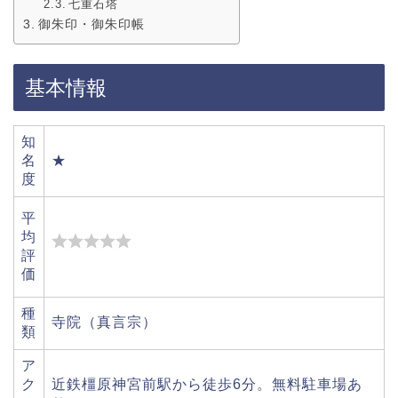
七重石塔
御朱印・御朱印帳
基本情報
知
名
★
度
平
均
評
価
種
寺院（真言宗）
類
ア
ク
近鉄橿原神宮前駅から徒歩6分。無料駐車場あ