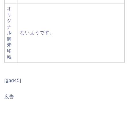
オ
リ
ジ
ナ
ル
ないようです。
御
朱
印
帳
[gad45]
広告