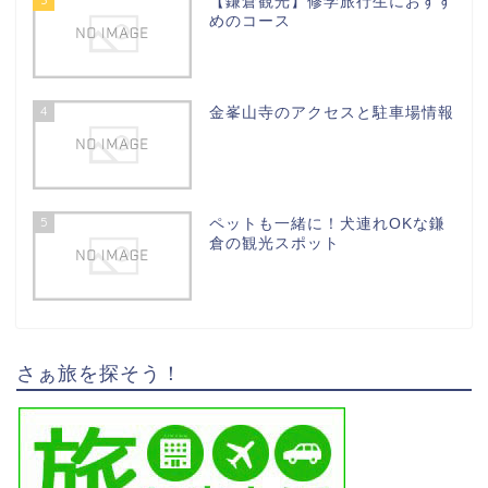
【鎌倉観光】修学旅行生におすす
めのコース
4
金峯山寺のアクセスと駐車場情報
5
ペットも一緒に！犬連れOKな鎌
倉の観光スポット
さぁ旅を探そう！