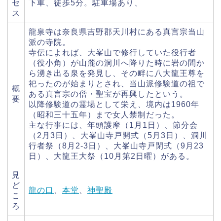
セ
下車、徒歩5分。駐車場あり、
ス
龍泉寺は奈良県吉野郡天川村にある真言宗当山
派の寺院。
寺伝によれば、大峯山で修行していた役行者
（役小角）が山麓の洞川へ降りた時に岩の間か
ら湧き出る泉を発見し、その畔に八大龍王尊を
祀ったのが始まりとされ、当山派修験道の祖で
概
ある真言宗の僧・聖宝が再興したという。
要
以降修験道の霊場として栄え、境内は1960年
（昭和三十五年）まで女人禁制だった。
主な行事には、年頭護摩（1月1日）、節分会
（2月3日）、大峯山寺戸開式（5月3日）、洞川
行者祭（8月2-3日）、大峯山寺戸閉式（9月23
日）、大龍王大祭（10月第2日曜）がある。
見
ど
龍の口
、
本堂
、
神聖殿
こ
ろ