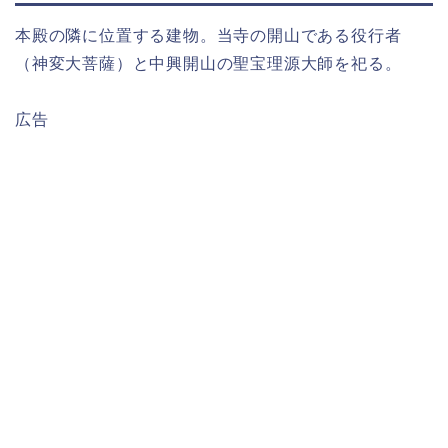
本殿の隣に位置する建物。当寺の開山である役行者
（神変大菩薩）と中興開山の聖宝理源大師を祀る。
広告