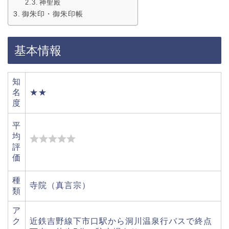
神聖殿
御朱印・御朱印帳
基本情報
知
名
★★
度
平
均
評
価
種
寺院（真言宗）
類
ア
ク
近鉄吉野線下市口駅から洞川温泉行バスで終点