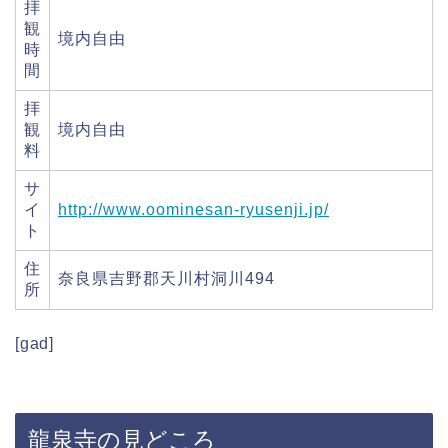
拝
観
境内自由
時
間
拝
観
境内自由
料
サ
イ
http://www.oominesan-ryusenji.jp/
ト
住
奈良県吉野郡天川村洞川494
所
[gad]
龍泉寺の見どころ