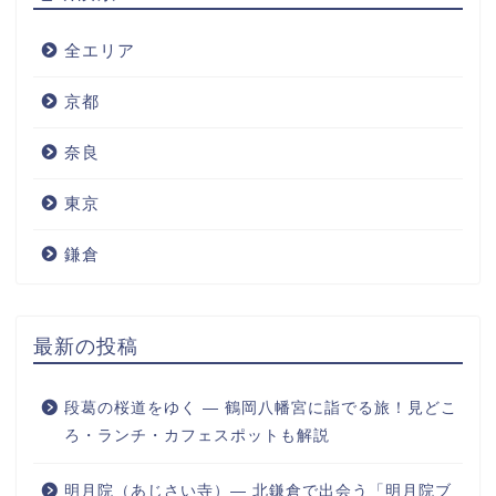
全エリア
京都
奈良
東京
鎌倉
最新の投稿
段葛の桜道をゆく ― 鶴岡八幡宮に詣でる旅！見どこ
ろ・ランチ・カフェスポットも解説
明月院（あじさい寺）― 北鎌倉で出会う「明月院ブ