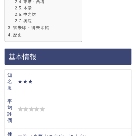
東塔・西塔
本堂
中之坊
奥院
御朱印・御朱印帳
歴史
基本情報
知
名
★★★
度
平
均
評
価
種