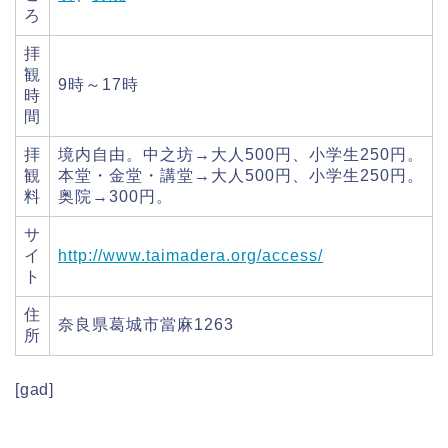
ろ
拝
観
9時～17時
時
間
拝
境内自由。中之坊→大人500円、小学生250円。
観
本堂・金堂・講堂→大人500円、小学生250円。
料
奥院→300円。
サ
イ
http://www.taimadera.org/access/
ト
住
奈良県葛城市當麻1263
所
[gad]