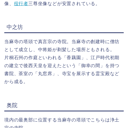
像、
役行者
三尊坐像などが安置されている。
中之坊
当麻寺の塔頭で真言宗の寺院。当麻寺の創建時に僧坊
として成立し、中将姫が剃髪した場所ともされる。
片桐石州の作庭といわれる「香藕園」、江戸時代初期
の建立で後西天皇を迎えたという「御幸の間」を持つ
書院、茶室の「丸窓席」、寺宝を展示する霊宝殿など
から成る。
奥院
境内の最奥部に位置する当麻寺の塔頭でこちらは浄土
宗の寺院。