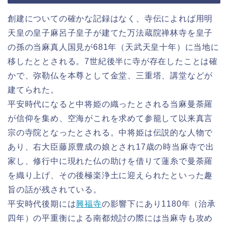
創建についての確かな記録はなく、寺伝によれば用明
天皇の皇子麻呂子皇子が建てた万法蔵院禅林寺を皇子
の孫の当麻真人国見が681年（天武天皇十年）に当地に
移したととされる。7世紀後半に寺が存在したことは確
かで、弥勒仏を本尊として金堂、三重塔、講堂などが
建てられた。
平安時代になると中将姫の織ったとされる当麻曼荼羅
が信仰を集め、空海がこれを求めて参籠して以来真言
宗の寺院となったとされる。中将姫は伝説的な人物で
あり、右大臣藤原豊成の娘とされ17歳の時当麻寺で出
家し、修行中に現れた仏の助けを借りて蓮糸で曼荼羅
を織り上げ、その後極楽浄土に迎えられたといった趣
旨の話が残されている。
平安時代後期には
興福寺
の影響下にあり1180年（治承
四年）の平重衡による南都焼討の際には当麻寺も攻め