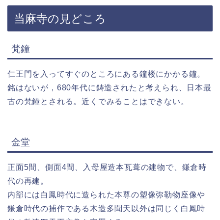
当麻寺の見どころ
梵鐘
仁王門を入ってすぐのところにある鐘楼にかかる鐘。
銘はないが，680年代に鋳造されたと考えられ、日本最
古の梵鐘とされる。近くでみることはできない。
金堂
正面5間、側面4間、入母屋造本瓦葺の建物で、鎌倉時
代の再建。
内部には白鳳時代に造られた本尊の塑像弥勒物座像や
鎌倉時代の捕作である木造多聞天以外は同じく白鳳時