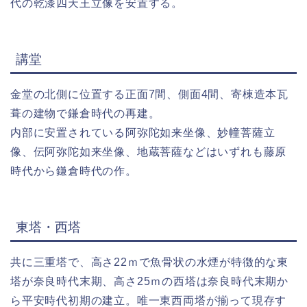
代の乾漆四天王立像を安置する。
講堂
金堂の北側に位置する正面7間、側面4間、寄棟造本瓦
葺の建物で鎌倉時代の再建。
内部に安置されている阿弥陀如来坐像、妙幢菩薩立
像、伝阿弥陀如来坐像、地蔵菩薩などはいずれも藤原
時代から鎌倉時代の作。
東塔・西塔
共に三重塔で、高さ22ｍで魚骨状の水煙が特徴的な東
塔が奈良時代末期、高さ25ｍの西塔は奈良時代末期か
ら平安時代初期の建立。唯一東西両塔が揃って現存す