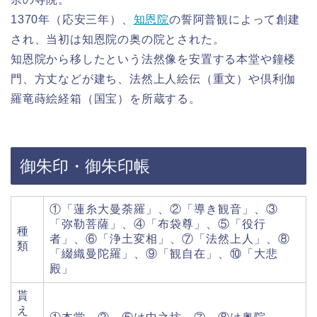
1370年（応安三年）、
知恩院
の誓阿普観によって創建
され、当初は知恩院の奥の院とされた。
知恩院から移したという法然像を安置する本堂や鐘楼
門、方丈などが建ち、法然上人絵伝（重文）や倶利伽
羅竜蒔絵経箱（国宝）を所蔵する。
御朱印・御朱印帳
①「蓮糸大曼荼羅」、②「導き観音」、③
「弥勒菩薩」、④「布袋尊」、⑤「役行
種
者」、⑥「浄土変相」、⑦「法然上人」、⑧
類
「綴織曼陀羅」、⑨「観自在」、⑩「大悲
殿」
貰
え