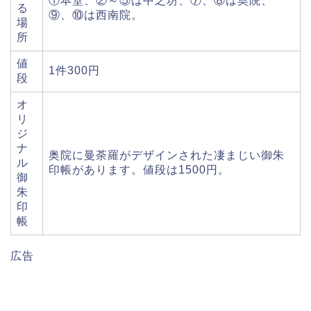
①本堂、②～⑤は中之坊、⑦、⑧は奥院、
る
⑨、⑩は西南院。
場
所
値
1件300円
段
オ
リ
ジ
ナ
奥院に曼荼羅がデザインされた凄まじい御朱
ル
印帳があります。値段は1500円。
御
朱
印
帳
広告