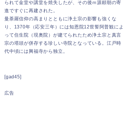
られて金堂や講堂を焼失したが、その後ｍ源頼朝の寄
進ですぐに再建された。
曼荼羅信仰の高まりとともに浄土宗の影響も強くな
り、1370年（応安三年）には知恩院12世誓阿普観によ
って住生院（現奥院）が建てられたため浄土宗と真言
宗の塔頭が併存する珍しい寺院となっている。江戸時
代中頃には興福寺から独立。
[gad45]
広告