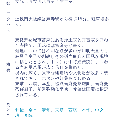
寺院（高野山真言宗・浄土宗）
類
ア
ク
近鉄南大阪線当麻寺駅から徒歩15分。駐車場あ
セ
り。
ス
奈良県葛城市當麻にある浄土宗と真言宗を兼ね
た寺院で、正式には當麻寺と書く。
創建については不明な点が多いが用明天皇のこ
麻呂子皇子が創建しその孫当麻真人国見が現地
に移したとされ、中世には中将姫伝説にまつわ
概
る当麻曼荼羅が広く信仰を集めた。
要
境内は広く、貴重な建造物や文化財が数多く残
されており、ボタンや紅葉も楽しめる。
東塔、西塔、本堂、綴織当麻曼荼羅図、当麻曼
荼羅厨子、塑造弥勒仏坐像、梵鐘は国宝に指定
されている。
見
ど
梵鐘
、
金堂
、
講堂
、
東塔・西塔
、
本堂
、
中之
こ
坊
、
奥院