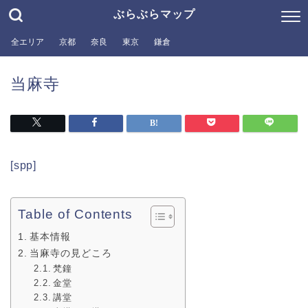
ぶらぶらマップ
全エリア
京都
奈良
東京
鎌倉
当麻寺
[spp]
Table of Contents
基本情報
当麻寺の見どころ
梵鐘
金堂
講堂