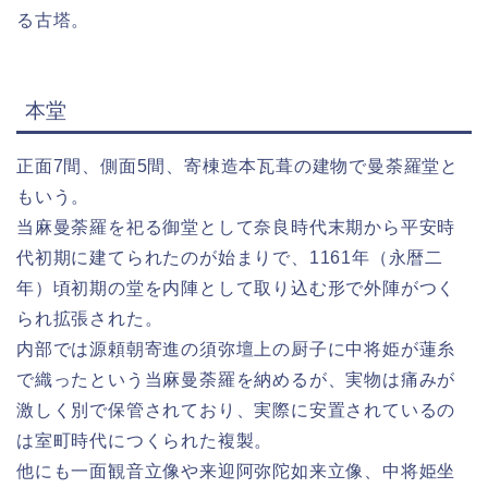
る古塔。
本堂
正面7間、側面5間、寄棟造本瓦葺の建物で曼荼羅堂と
もいう。
当麻曼荼羅を祀る御堂として奈良時代末期から平安時
代初期に建てられたのが始まりで、1161年（永暦二
年）頃初期の堂を内陣として取り込む形で外陣がつく
られ拡張された。
内部では源頼朝寄進の須弥壇上の厨子に中将姫が蓮糸
で織ったという当麻曼荼羅を納めるが、実物は痛みが
激しく別で保管されており、実際に安置されているの
は室町時代につくられた複製。
他にも一面観音立像や来迎阿弥陀如来立像、中将姫坐