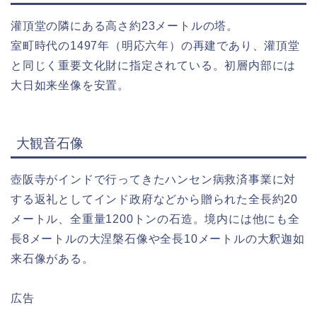
灌頂堂の隣にある高さ約23メートルの塔。
室町時代の1497年（明応六年）の再建であり、灌頂堂
と同じく重要文化財に指定されている。初層内部には
大日如来坐像を安置。
大観音石像
壺阪寺がインドで行ってきたハンセン病救済事業に対
する返礼としてインド政府などから贈られた全長約20
メートル、全重量1200トンの石造。境内には他にも全
長8メートルの大涅槃石像や全長10メートルの大釈迦如
来石像がある。
広告