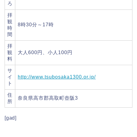
ろ
拝
観
8時30分～17時
時
間
拝
観
大人600円、小人100円
料
サ
イ
http://www.tsubosaka1300.or.jp/
ト
住
奈良県高市郡高取町壺阪3
所
[gad]