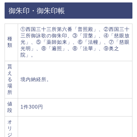
御朱印・御朱印帳
①西国三十三所第六番「普照殿」、②西国三十
三所御詠歌の御朱印、③「涅槃」、④「慈眼放
種
光」、⑤「薬師如来」、⑥「法幢」、⑦「慈眼
類
光明」、⑧「遍照」、⑧「法華」、⑨奥之
院」。
貰
え
る
境内納経所。
場
所
値
1件300円
段
オ
リ
ジ