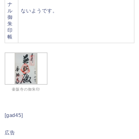
ナ
ル
ないようです。
御
朱
印
帳
壷阪寺の御朱印
[gad45]
広告