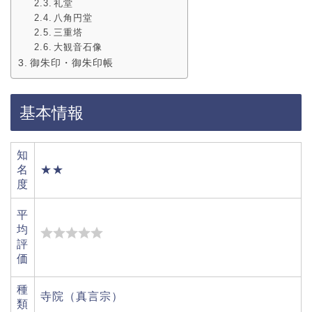
礼堂
八角円堂
三重塔
大観音石像
御朱印・御朱印帳
基本情報
知
名
★★
度
平
均
評
価
種
寺院（真言宗）
類