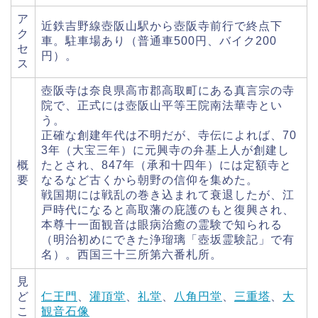
ア
近鉄吉野線壺阪山駅から壺阪寺前行で終点下
ク
車。駐車場あり（普通車500円、バイク200
セ
円）。
ス
壺阪寺は奈良県高市郡高取町にある真言宗の寺
院で、正式には壺阪山平等王院南法華寺とい
う。
正確な創建年代は不明だが、寺伝によれば、70
3年（大宝三年）に元興寺の弁基上人が創建し
概
たとされ、847年（承和十四年）には定額寺と
要
なるなど古くから朝野の信仰を集めた。
戦国期には戦乱の巻き込まれて衰退したが、江
戸時代になると高取藩の庇護のもと復興され、
本尊十一面観音は眼病治癒の霊験で知られる
（明治初めにできた浄瑠璃「壺坂霊験記」で有
名）。西国三十三所第六番札所。
見
ど
仁王門
、
灌頂堂
、
礼堂
、
八角円堂
、
三重塔
、
大
こ
観音石像