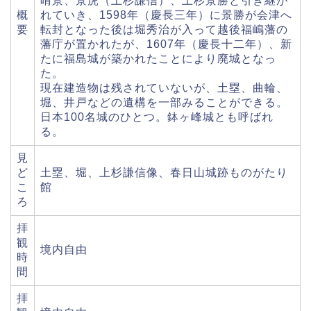
晴景、景虎（上杉謙信）、上杉景勝と引き継が
概
れていき、1598年（慶長三年）に景勝が会津へ
要
転封となった後は堀秀治が入って越後福嶋藩の
藩庁が置かれたが、1607年（慶長十二年）、新
たに福島城が築かれたことにより廃城となっ
た。
現在建造物は残されていないが、土塁、曲輪、
堀、井戸などの遺構を一部みることができる。
日本100名城のひとつ。鉢ヶ峰城とも呼ばれ
る。
見
ど
土塁、堀、上杉謙信像、春日山城跡ものがたり
こ
館
ろ
拝
観
境内自由
時
間
拝