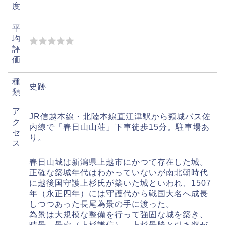
度
平
均
評
価
種
史跡
類
ア
JR信越本線・北陸本線直江津駅から頸城バス佐
ク
内線で「春日山山荘」下車徒歩15分。駐車場あ
セ
り。
ス
春日山城は新潟県上越市にかつて存在した城。
正確な築城年代はわかっていないが南北朝時代
に越後国守護上杉氏が築いた城といわれ、1507
年（永正四年）には守護代から戦国大名へ成長
しつつあった長尾為景の手に渡った。
為景は大規模な整備を行って強固な城を築き、