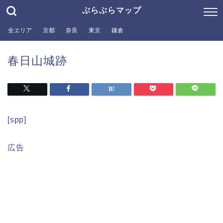
ぶらぶらマップ
全エリア
京都
奈良
東京
鎌倉
春日山城跡
[spp]
広告