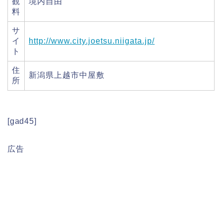
観
境内自由
料
サ
イ
http://www.city.joetsu.niigata.jp/
ト
住
新潟県上越市中屋敷
所
[gad45]
広告