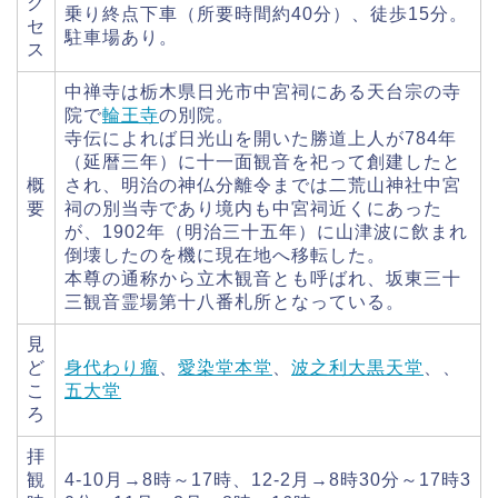
ク
乗り終点下車（所要時間約40分）、徒歩15分。
セ
駐車場あり。
ス
中禅寺は栃木県日光市中宮祠にある天台宗の寺
院で
輪王寺
の別院。
寺伝によれば日光山を開いた勝道上人が784年
（延暦三年）に十一面観音を祀って創建したと
概
され、明治の神仏分離令までは二荒山神社中宮
要
祠の別当寺であり境内も中宮祠近くにあった
が、1902年（明治三十五年）に山津波に飲まれ
倒壊したのを機に現在地へ移転した。
本尊の通称から立木観音とも呼ばれ、坂東三十
三観音霊場第十八番札所となっている。
見
ど
身代わり瘤
、
愛染堂
本堂
、
波之利大黒天堂
、、
こ
五大堂
ろ
拝
観
4-10月→8時～17時、12-2月→8時30分～17時3