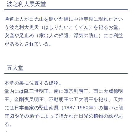
波之利大黒天堂
勝道上人が日光山を開いた際に中禅寺湖に現れたとい
う波之利大黒天（はしりだいこくてん）を祀るお堂。
安産や足止め（家出人の帰還、浮気の防止）にご利益
があるとされている。
五大堂
本堂の裏に位置する建物。
堂内には降三世明王、南に軍荼利明王、西に大威徳明
王、金剛夜叉明王、不動明王の五大明王を祀り、天井
には日本画家の堅山南風（1887-1980年）の描いた龍
雲図やその弟子によって描かれた日光の植物の絵があ
る。