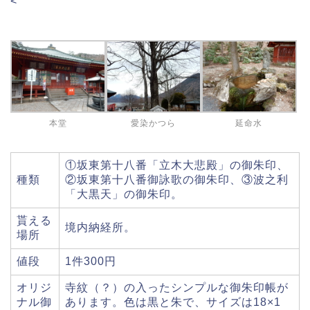
<
本堂
愛染かつら
延命水
①坂東第十八番「立木大悲殿」の御朱印、
種類
②坂東第十八番御詠歌の御朱印、③波之利
「大黒天」の御朱印。
貰える
境内納経所。
場所
値段
1件300円
オリジ
寺紋（？）の入ったシンプルな御朱印帳が
ナル御
あります。色は黒と朱で、サイズは18×1