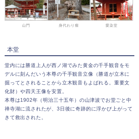
山門
身代わり瘤
愛染堂
本堂
堂内には勝道上人が西ノ湖でみた黄金の千手観音をモ
デルに刻んだいう本尊の千手観音立像（勝道が立木に
掘ってとされることから立木観音もよばれる。重要文
化財）や四天王像を安置。
本尊は1902年（明治三十五年）の山津波でお堂ごと中
禅寺湖に流されたが、3日後に奇跡的に浮かび上がって
きて救出された。