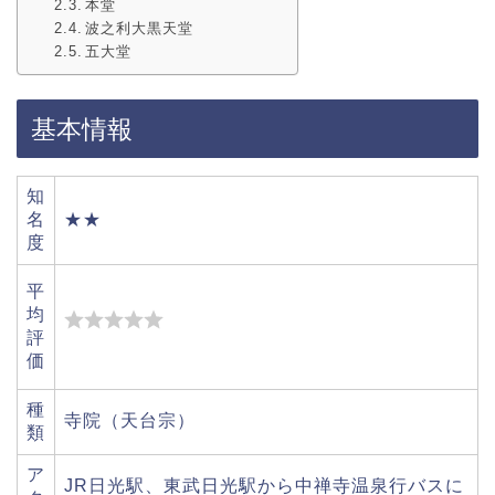
本堂
波之利大黒天堂
五大堂
基本情報
知
名
★★
度
平
均
評
価
種
寺院（天台宗）
類
ア
JR日光駅、東武日光駅から中禅寺温泉行バスに