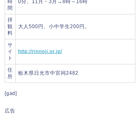
時
0分、11月・3月→8時～16時
間
拝
観
大人500円、小中学生200円。
料
サ
イ
http://rinnoji.or.jp/
ト
住
栃木県日光市中宮祠2482
所
[gad]
広告