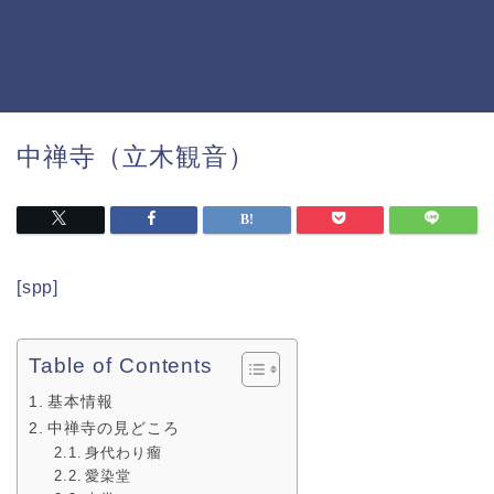
中禅寺（立木観音）
[spp]
Table of Contents
基本情報
中禅寺の見どころ
身代わり瘤
愛染堂