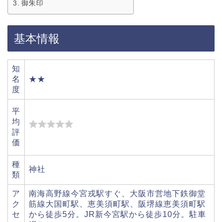
御朱印
基本情報
知
名
★★
度
平
均
評
価
種
神社
類
ア
南海高野線今宮戎駅すぐ、大阪市営地下鉄御堂
ク
筋線大国町駅、恵美須町駅、阪堺線恵美須町駅
セ
から徒歩5分。JR新今宮駅から徒歩10分。駐車