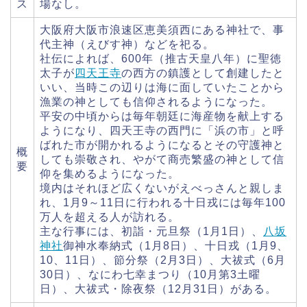
ス
場なし。
大阪府大阪市浪速区恵美須西にある神社で、事
代主神（えびす神）などを祀る。
社伝によれば、600年（推古天皇八年）に聖徳
太子が
四天王寺
の西方の鎮護として創建したと
いい、当時この辺りは海に面していたことから
漁業の神としても信仰されるようになった。
平安の中頃からは毎年朝廷に海産物を献上する
ようになり、四天王寺の西門に「浜の市」と呼
ばれた市が開かれるようになるとその守護神と
概
しても崇敬され、やがて商売繁盛の神として信
要
仰を集めるようになった。
境内はそれほど広くないがえべっさんと親しま
れ、1月9～11日に行われる十日戎には毎年100
万人を超える人が訪れる。
主な行事には、初詣・元旦祭（1月1日）、
八坂
神社
御神水奉納式（1月8日）、十日戎（1月9、
10、11日）、節分祭（2月3日）、大祓式（6月
30日）、なにわ七幸まつり（10月第3土曜
日）、大祓式・除夜祭（12月31日）がある。