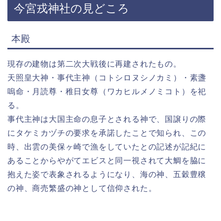
今宮戎神社の見どころ
本殿
現存の建物は第二次大戦後に再建されたもの。
天照皇大神・事代主神（コトシロヌシノカミ）・素盞
嗚命・月読尊・稚日女尊（ワカヒルメノミコト）を祀
る。
事代主神は大国主命の息子とされる神で、国譲りの際
にタケミカヅチの要求を承諾したことで知られ、この
時、出雲の美保ヶ崎で漁をしていたとの記述が記紀に
あることからやがてエビスと同一視されて大鯛を脇に
抱えた姿で表象されるようになり、海の神、五穀豊穣
の神、商売繁盛の神として信仰された。