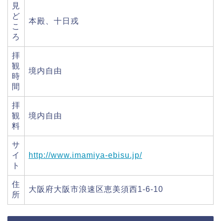
見
ど
本殿、十日戎
こ
ろ
拝
観
境内自由
時
間
拝
観
境内自由
料
サ
イ
http://www.imamiya-ebisu.jp/
ト
住
大阪府大阪市浪速区恵美須西1-6-10
所