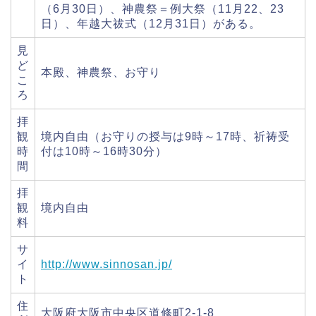
（6月30日）、神農祭＝例大祭（11月22、23
日）、年越大祓式（12月31日）がある。
見
ど
本殿、神農祭、お守り
こ
ろ
拝
観
境内自由（お守りの授与は9時～17時、祈祷受
時
付は10時～16時30分）
間
拝
観
境内自由
料
サ
イ
http://www.sinnosan.jp/
ト
住
大阪府大阪市中央区道修町2-1-8