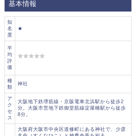
基本情報
知
名
★
度
平
均
評
価
種
神社
類
ア
大阪地下鉄堺筋線・京阪電車北浜駅から徒歩2
ク
分。大阪市営地下鉄御堂筋線淀屋橋駅から徒歩
セ
8分。
ス
大阪府大阪市中央区道修町にある神社で、少彦
名命（すくなひこ）と神農炎帝を祀る。