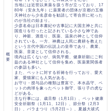
当地には近世以来薬を扱う市が立っており、17
80年（安永九年）に薬業者の団体が京都の五條
天神社から少名彦命を勧請して寄合所に祀った
のが当社の始まり。
少彦名命は日本書紀や古事記に大国主神と共に
国造りを行ったと記されている小さな神であ
り、神穀、酒造り、医薬、温泉の神として信仰
されている。一方、神農は人民に農耕を教えた
という古代中国の伝説上の皇帝であり、農業、
医薬、音楽として信仰される。
概
境内は広くないが、病気平癒、健康祈願にご利
要
益のある神社として信仰を集め、医薬業関係者
の参詣も多い。
また、ペットに対する祈祷を行っており、愛犬
家、愛猫家にも人気がある。
お守り・授与品の種類は豊富で、本水晶守、ペ
ットの肉球を象ったペット御守、張り子の虎な
どがある。
主な行事には、歳旦祭（1月1日）、ペット健康
安全祈願祭（1月11、12日）、節分祭（2月3
日）、バラまつり（5月2日～）、夏越大祓式