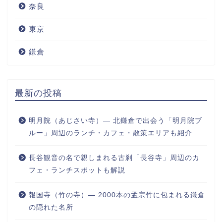
奈良
東京
鎌倉
最新の投稿
明月院（あじさい寺）― 北鎌倉で出会う「明月院ブ
ルー」周辺のランチ・カフェ・散策エリアも紹介
長谷観音の名で親しまれる古刹「長谷寺」周辺のカ
フェ・ランチスポットも解説
報国寺（竹の寺）― 2000本の孟宗竹に包まれる鎌倉
の隠れた名所