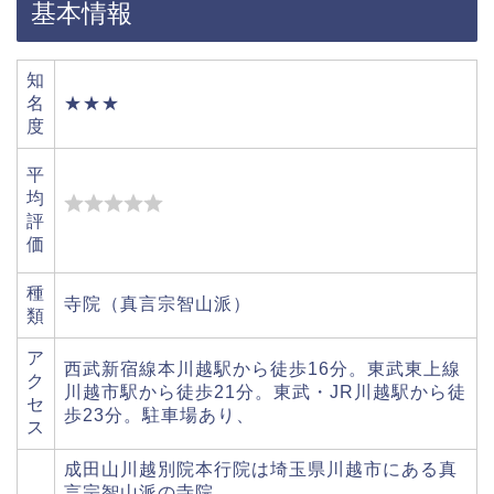
基本情報
知
名
★★★
度
平
均
評
価
種
寺院（真言宗智山派）
類
ア
西武新宿線本川越駅から徒歩16分。東武東上線
ク
川越市駅から徒歩21分。東武・JR川越駅から徒
セ
歩23分。駐車場あり、
ス
成田山川越別院本行院は埼玉県川越市にある真
言宗智山派の寺院。