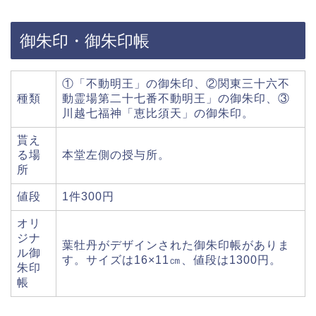
御朱印・御朱印帳
①「不動明王」の御朱印、②関東三十六不
種類
動霊場第二十七番不動明王」の御朱印、③
川越七福神「恵比須天」の御朱印。
貰え
る場
本堂左側の授与所。
所
値段
1件300円
オリ
ジナ
葉牡丹がデザインされた御朱印帳がありま
ル御
す。サイズは16×11㎝、値段は1300円。
朱印
帳