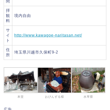
間
拝
観
境内自由
料
サ
イ
http://www.kawagoe-naritasan.net/
ト
住
埼玉県川越市久保町9-2
所
本堂
おびんずる様
水琴窟
広告