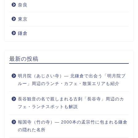
奈良
東京
鎌倉
最新の投稿
明月院（あじさい寺）― 北鎌倉で出会う「明月院ブ
ルー」周辺のランチ・カフェ・散策エリアも紹介
長谷観音の名で親しまれる古刹「長谷寺」周辺のカ
フェ・ランチスポットも解説
報国寺（竹の寺）― 2000本の孟宗竹に包まれる鎌倉
の隠れた名所