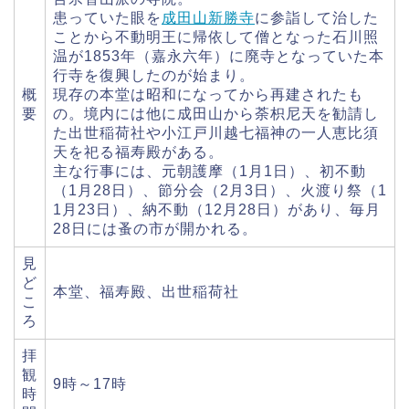
患っていた眼を
成田山新勝寺
に参詣して治した
ことから不動明王に帰依して僧となった石川照
温が1853年（嘉永六年）に廃寺となっていた本
行寺を復興したのが始まり。
概
現存の本堂は昭和になってから再建されたも
要
の。境内には他に成田山から荼枳尼天を勧請し
た出世稲荷社や小江戸川越七福神の一人恵比須
天を祀る福寿殿がある。
主な行事には、元朝護摩（1月1日）、初不動
（1月28日）、節分会（2月3日）、火渡り祭（1
1月23日）、納不動（12月28日）があり、毎月
28日には蚤の市が開かれる。
見
ど
本堂、福寿殿、出世稲荷社
こ
ろ
拝
観
9時～17時
時