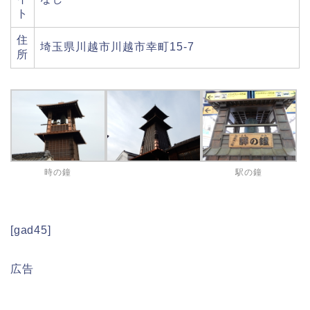
ト
住
埼玉県川越市川越市幸町15-7
所
時の鐘
駅の鐘
[gad45]
広告