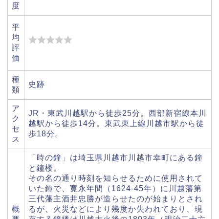
度
平
均
評
価
種
史跡
類
ア
JR・東武川越駅から徒歩25分。西部新宿線本川
ク
越駅から徒歩14分。東武東上線川越市駅から徒
セ
歩18分。
ス
「時の鐘」は埼玉県川越市川越市幸町にある鐘
と鐘楼。
その名の通り時刻を知らせるために使用されて
いた鐘で、寛永年間（1624-45年）に川越藩第
三代藩主酒井忠勝が造らせたのが始まりとされ
概
るが、火災などにより幾度か失われており、現