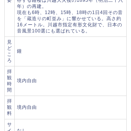
要
存する鐘楼は川越大火後の1893年（明治二十六
年）の再建。
現在も6時、12時、15時、18時の1日4回その音
を「蔵造りの町並み」に響かせている。高さ約
16メートル。川越市指定有形文化財で、日本の
音風景100選にも選ばれている。
見
ど
鐘
こ
ろ
拝
観
境内自由
時
間
拝
観
境内自由
料
サ
イ
なし