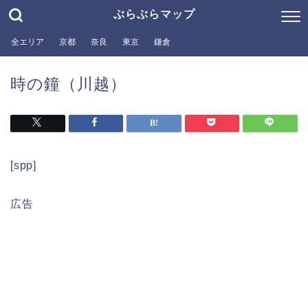
ぶらぶらマップ
全エリア
京都
奈良
東京
鎌倉
時の鐘（川越）
[spp]
広告