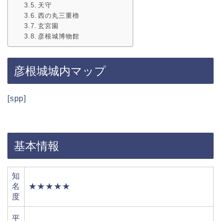
天守
西の丸三重櫓
玄宮園
彦根城博物館
彦根城城内マップ
[spp]
基本情報
知
名
★★★★★
度
平