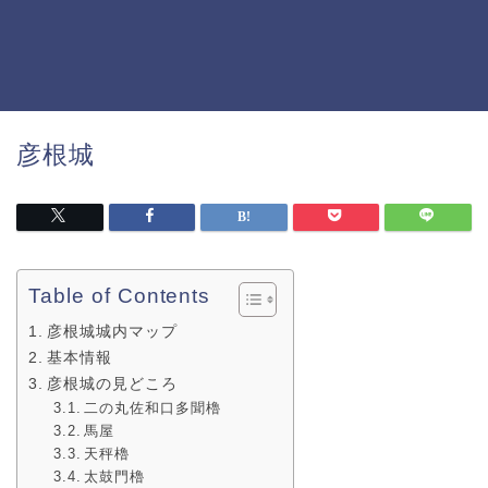
彦根城
Table of Contents
彦根城城内マップ
基本情報
彦根城の見どころ
二の丸佐和口多聞櫓
馬屋
天秤櫓
太鼓門櫓