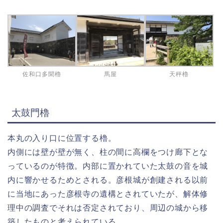
佐和口多聞櫓
馬屋
天秤櫓
太鼓門櫓
本丸の入り口に位置する櫓。
内側には壁が壁が無く、柱の間に高欄をつけ廊下とな
っているのが特徴。内部に置かれていた太鼓の音を城
内に響かせるためとされる。彦根城が創建される以前
に当地にあった彦根寺の遺構とされていたが、解体修
理中の調査でそれは否定されており、周辺の城から移
築したものと考えられている。