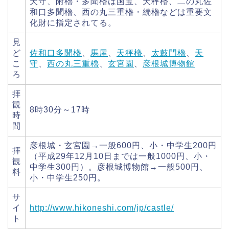
天守、附櫓・多聞櫓は国宝、天秤櫓、二の丸佐
和口多聞櫓、西の丸三重櫓・続櫓などは重要文
化財に指定されてる。
見
ど
佐和口多聞櫓
、
馬屋
、
天秤櫓
、
太鼓門櫓
、
天
こ
守
、
西の丸三重櫓
、
玄宮園
、
彦根城博物館
ろ
拝
観
8時30分～17時
時
間
彦根城・玄宮園→一般600円、小・中学生200円
拝
（平成29年12月10日までは一般1000円、小・
観
中学生300円）。彦根城博物館→一般500円、
料
小・中学生250円。
サ
イ
http://www.hikoneshi.com/jp/castle/
ト