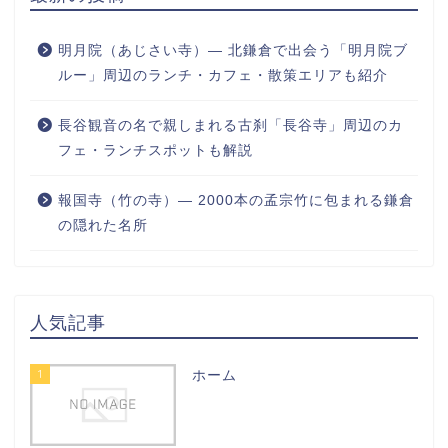
明月院（あじさい寺）― 北鎌倉で出会う「明月院ブ
ルー」周辺のランチ・カフェ・散策エリアも紹介
長谷観音の名で親しまれる古刹「長谷寺」周辺のカ
フェ・ランチスポットも解説
報国寺（竹の寺）― 2000本の孟宗竹に包まれる鎌倉
の隠れた名所
人気記事
1
ホーム