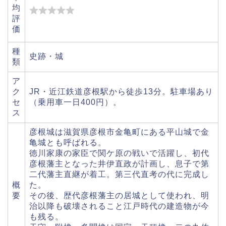
均
評
価
種
史跡・城
類
ア
ク
JR・近江鉄道彦根駅から徒歩13分。駐車場あり
セ
（乗用車一日400円）。
ス
彦根城は滋賀県彦根市金亀町にある平山城で金
亀城とも呼ばれる。
徳川家康の家臣で関ケ原の戦いで活躍し、初代
彦根藩主となった井伊直政が計画し、息子で第
二代藩主直継が着工。第三代直考の代に完成し
概
た。
要
その後、歴代彦根藩主の居城として使われ、明
治以降も破壊されること江戸時代の建造物が今
も残る。