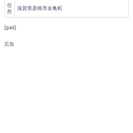
住
滋賀県彦根市金亀町
所
[gad]
広告