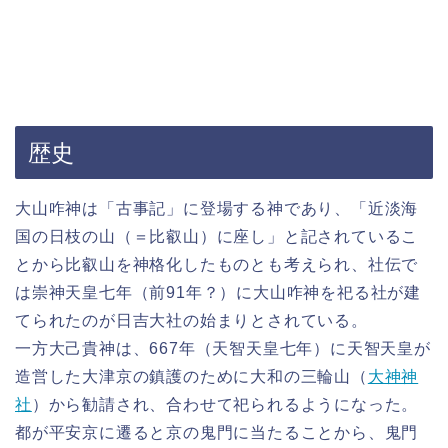
歴史
大山咋神は「古事記」に登場する神であり、「近淡海
国の日枝の山（＝比叡山）に座し」と記されているこ
とから比叡山を神格化したものとも考えられ、社伝で
は崇神天皇七年（前91年？）に大山咋神を祀る社が建
てられたのが日吉大社の始まりとされている。
一方大己貴神は、667年（天智天皇七年）に天智天皇が
造営した大津京の鎮護のために大和の三輪山（
大神神
社
）から勧請され、合わせて祀られるようになった。
都が平安京に遷ると京の鬼門に当たることから、鬼門