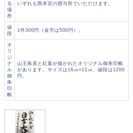
る
いずれも西本宮の授与所でいただけます。
場
所
値
1件300円（金字は500円）。
段
オ
リ
ジ
ナ
山王鳥居と紅葉が描かれたオリジナル御朱印帳
ル
があります。サイズは16㎝×11㎝、値段は1200
御
円。
朱
印
帳