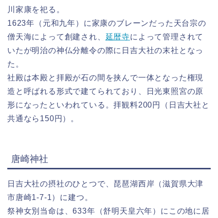
川家康を祀る。
1623年（元和九年）に家康のブレーンだった天台宗の
僧天海によって創建され、
延暦寺
によって管理されて
いたが明治の神仏分離令の際に日吉大社の末社となっ
た。
社殿は本殿と拝殿が石の間を挟んで一体となった権現
造と呼ばれる形式で建てられており、日光東照宮の原
形になったといわれている。拝観料200円（日吉大社と
共通なら150円）。
唐崎神社
日吉大社の摂社のひとつで、琵琶湖西岸（滋賀県大津
市唐崎1-7-1）に建つ。
祭神女別当命は、633年（舒明天皇六年）にこの地に居