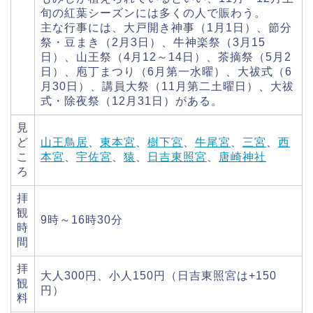
旬の紅葉シーズンには多くの人で賑わう。
主な行事には、大戸開き神事（1月1日）、節分
祭・豆まき（2月3日）、牛神楽祭（3月15
日）、山王祭（4月12～14日）、茶摘祭（5月2
日）、庖丁まつり（6月第一水曜）、大祓式（6
月30日）、講員大祭（11月第二土曜日）、大祓
式・除夜祭（12月31日）がある。
見
ど
山王鳥居
、
東本宮
、
樹下宮
、
牛尾宮
、
三宮
、
西
こ
本宮
、
宇佐宮
、
猿
、
日吉東照宮
、
唐崎神社
ろ
拝
観
9時～16時30分
時
間
拝
大人300円、小人150円（日吉東照宮は+150
観
円）
料