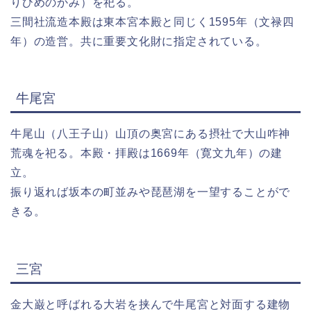
りひめのかみ）を祀る。
三間社流造本殿は東本宮本殿と同じく1595年（文禄四
年）の造営。共に重要文化財に指定されている。
牛尾宮
牛尾山（八王子山）山頂の奥宮にある摂社で大山咋神
荒魂を祀る。本殿・拝殿は1669年（寛文九年）の建
立。
振り返れば坂本の町並みや琵琶湖を一望することがで
きる。
三宮
金大巌と呼ばれる大岩を挟んで牛尾宮と対面する建物