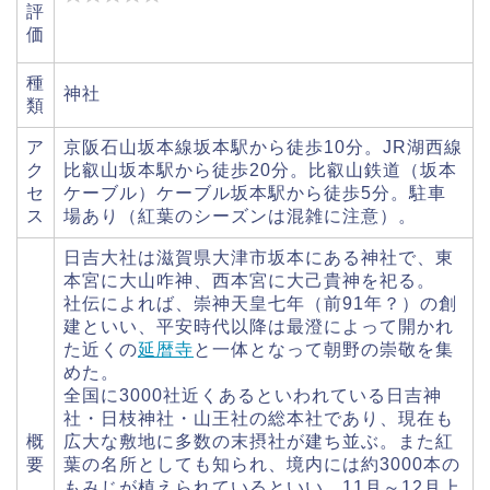
評
価
種
神社
類
ア
京阪石山坂本線坂本駅から徒歩10分。JR湖西線
ク
比叡山坂本駅から徒歩20分。比叡山鉄道（坂本
セ
ケーブル）ケーブル坂本駅から徒歩5分。駐車
ス
場あり（紅葉のシーズンは混雑に注意）。
日吉大社は滋賀県大津市坂本にある神社で、東
本宮に大山咋神、西本宮に大己貴神を祀る。
社伝によれば、崇神天皇七年（前91年？）の創
建といい、平安時代以降は最澄によって開かれ
た近くの
延暦寺
と一体となって朝野の崇敬を集
めた。
全国に3000社近くあるといわれている日吉神
社・日枝神社・山王社の総本社であり、現在も
概
広大な敷地に多数の末摂社が建ち並ぶ。また紅
要
葉の名所としても知られ、境内には約3000本の
もみじが植えられているといい、11月～12月上