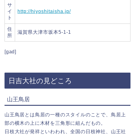
サ
イ
http://hiyoshitaisha.jp/
ト
住
滋賀県大津市坂本5-1-1
所
[gad]
日吉大社の見どころ
山王鳥居
山王鳥居とは鳥居の一種のスタイルのことで、鳥居上
部の横木の上に木材を三角形に組んだもの。
日枝大社が発祥といわわれ、全国の日枝神社、山王社