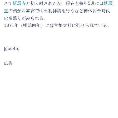
さて
延暦寺
と切り離されたが、現在も毎年5月には
延暦
寺
の僧が西本宮で山王礼拝講を行うなど神仏習合時代
の名残りがみられる。
1871年（明治四年）には官幣大社に列せられている。
[gad45]
広告