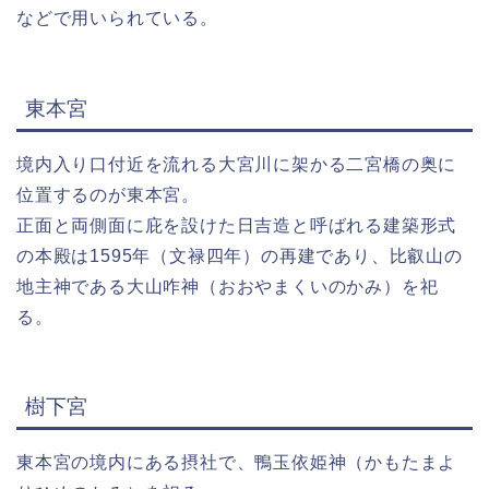
などで用いられている。
東本宮
境内入り口付近を流れる大宮川に架かる二宮橋の奥に
位置するのが東本宮。
正面と両側面に庇を設けた日吉造と呼ばれる建築形式
の本殿は1595年（文禄四年）の再建であり、比叡山の
地主神である大山咋神（おおやまくいのかみ）を祀
る。
樹下宮
東本宮の境内にある摂社で、鴨玉依姫神（かもたまよ