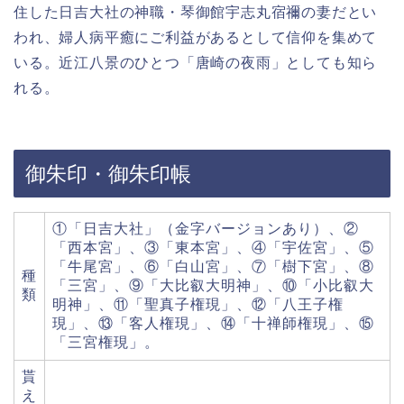
住した日吉大社の神職・琴御館宇志丸宿禰の妻だとい
われ、婦人病平癒にご利益があるとして信仰を集めて
いる。近江八景のひとつ「唐崎の夜雨」としても知ら
れる。
御朱印・御朱印帳
①「日吉大社」（金字バージョンあり）、②
「西本宮」、③「東本宮」、④「宇佐宮」、⑤
「牛尾宮」、⑥「白山宮」、⑦「樹下宮」、⑧
種
「三宮」、⑨「大比叡大明神」、⑩「小比叡大
類
明神」、⑪「聖真子権現」、⑫「八王子権
現」、⑬「客人権現」、⑭「十禅師権現」、⑮
「三宮権現」。
貰
え