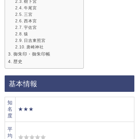
樹下宮
牛尾宮
三宮
西本宮
宇佐宮
猿
日吉東照宮
唐崎神社
御朱印・御朱印帳
歴史
基本情報
知
名
★★★
度
平
均