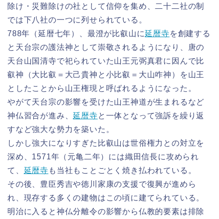
除け・災難除けの社として信仰を集め、二十二社の制
では下八社の一つに列せられている。
788年（延暦七年）、最澄が比叡山に
延暦寺
を創建する
と天台宗の護法神として崇敬されるようになり、唐の
天台山国清寺で祀られていた山王元弼真君に因んで比
叡神（大比叡＝大己貴神と小比叡＝大山咋神）を山王
としたことから山王権現と呼ばれるようになった。
やがて天台宗の影響を受けた山王神道が生まれるなど
神仏習合が進み、
延暦寺
と一体となって強訴を繰り返
すなど強大な勢力を築いた。
しかし強大になりすぎた比叡山は世俗権力との対立を
深め、1571年（元亀二年）には織田信長に攻められ
て、
延暦寺
も当社もことごとく焼き払われている。
その後、豊臣秀吉や徳川家康の支援で復興が進めら
れ、現存する多くの建物はこの頃に建てられている。
明治に入ると神仏分離令の影響から仏教的要素は排除