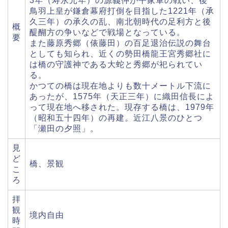
3年（寿永元年）の源義仲が平家軍の戦い、後
鳥羽上皇が鎌倉幕府打倒を目指した1221年（承
久三年）の承久の乱、南北朝時代の足利方と後
概
醍醐方の争いなどで戦場となっている。
要
また藤原秀郷（俵藤田）の百足退治伝説の舞台
としても知られ、近くの勢田橋龍王宮秀郷社に
は橋の守護神である大蛇と秀郷が祀られてい
る。
かつての橋は現在地よりも数十メートル下流に
あったが、1575年（天正三年）に織田信長によ
って現在地へ移された。現存する橋は、1979年
（昭和五十四年）の再建。近江八景のひとつ
「瀬田の夕照」。
見
ど
橋、景観
こ
ろ
拝
観
境内自由
時