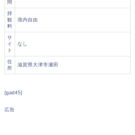
間
拝
観
境内自由
料
サ
イ
なし
ト
住
滋賀県大津市瀬田
所
[gad45]
広告