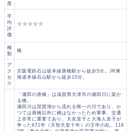
度
平
均
評
価
種
橋
類
ア
ク
京阪電鉄石山坂本線唐橋駅から徒歩5分。JR東
セ
海道本線石山駅から徒歩15分。
ス
「瀬田の唐橋」は滋賀県大津市の瀬田川に架か
る橋。
瀬田川は琵琶湖から流れる唯一の川であり、か
つては唐橋以外に橋はなかったため軍事、交通
上非常に重要であり、大友皇子と大海人皇子が
争った671年（天智天皇十年）の壬申の乱、118