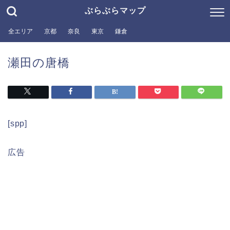
ぶらぶらマップ
全エリア
京都
奈良
東京
鎌倉
瀬田の唐橋
[spp]
広告